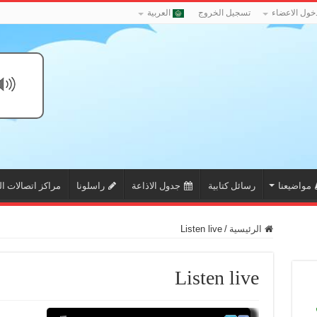
خول الاعضاء
تسجيل الخروج
العربية
مواضيعنا
رسائل كتابية
جدول الاذاعة
راسلونا
مراكز اتصالات ال
الرئيسية
/
Listen live
Listen live