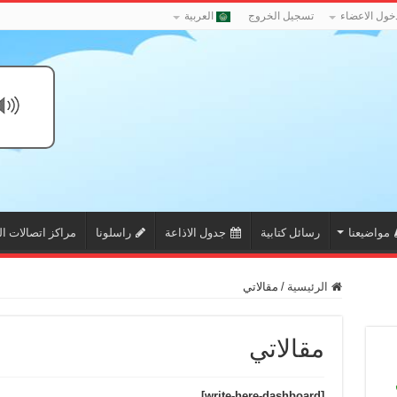
خول الاعضاء
تسجيل الخروج
العربية
مواضيعنا
رسائل كتابية
جدول الاذاعة
راسلونا
مراكز اتصالات ال
الرئيسية
/
مقالاتي
مقالاتي
[write-here-dashboard]