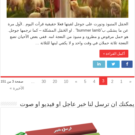
الحمَل المنبوذ ودورت على جوجل لقيتها فعلا حقيقية قرأت اليوم ..لأول مرة
عن ما يسَمّى ب”bummer lamb” . او الحَمَل المشكلة – كما ترجمها جوجل.
هو حمل مرفوض و مطرود و منبوذ من النعجة امه. ففي بعض الأحيان تضع
النعجة ثلاثة حملان في وقت واحد و لا يكفي لبنها للثلاثة …
أكمل القراءة »
3
...
30
20
10
»
5
4
2
1
«
صفحة 3 من 151
الأخيرة »
يمكنك ان ترسل لنا خبر عاجل او فيديو او صوت