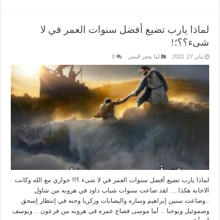
لماذا يارب تضيع أفضل سنوات العمر في لا
شىء؟؟؛!
يناير 27, 2022
لما يعجز البشر
0
لماذا يارب تضيع أفضل سنوات العمر في لا شىء ؟!! حواري مع الله وكانت
الاجابه هكذا…. لقد ضاعت سنوات شباب داود في هروبه من شاول
..وضاعت سنين إبراهيم وساره واليصابات وزكريا وحنه في إنتظار إسحق
وصموئيل ويوحنا .. أما موسى فضاع عمره فى هروبه من فرعون .. ويوسف