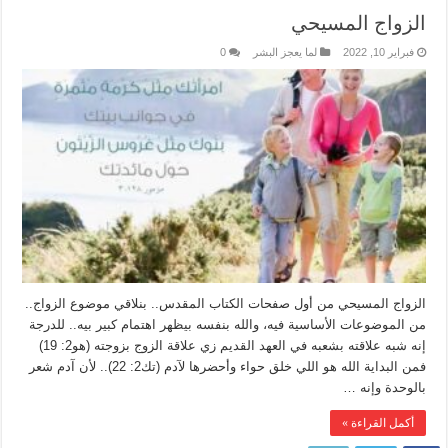
الزواج المسيحي
فبراير 10, 2022
لما يعجز البشر
0
الزواج المسيحي من أول صفحات الكتاب المقدس.. بنلاقي موضوع الزواج..
من الموضوعات الأساسية فيه، والله بنفسه بيظهر اهتمام كبير بيه.. للدرجة
إنه شبه علاقته بشعبه في العهد القديم زي علاقة الزوج بزوجته (هو2: 19)
فمن البداية الله هو اللي خلق حواء وأحضرها لآدم (تك2: 22).. لأن آدم شعر
بالوحدة وإنه …
أكمل القراءة »