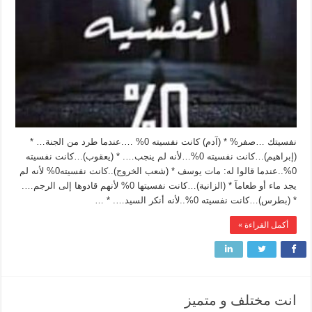
نفسيتك …صفر% * (آدم) كانت نفسيته 0% ….عندما طرد من الجنة… *
(إبراهيم)…كانت نفسيته 0%…لأنه لم ينجب…. * (يعقوب)…كانت نفسيته
0%..عندما قالوا له: مات يوسف * (شعب الخروج)..كانت نفسيته0% لأنه لم
يجد ماء أو طعامآ * (الزانية)…كانت نفسيتها 0% لأنهم قادوها إلى الرجم….
* (بطرس)…كانت نفسيته 0%..لأنه أنكر السيد…. * …
أكمل القراءة »
انت مختلف و متميز