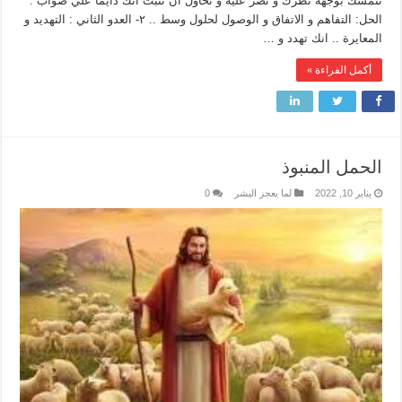
تتمسك بوجهة نظرك و تصر عليه و تحاول أن تثبت انك دايما علي صواب .
الحل: التفاهم و الاتفاق و الوصول لحلول وسط .. ٢- العدو الثاني : التهديد و
المعايرة .. انك تهدد و …
أكمل القراءة »
الحمل المنبوذ
يناير 10, 2022
لما يعجز البشر
0