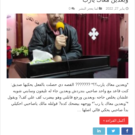
يناير 27, 2022
لما يعجز البشر
0
*وبعدين معاك يارب؟؟* ??????? القصه دي حصلت بالفعل يحكيها صديق:
كنت قاعد مع واحد صاحبي بندردش وبعدين جاء له تليفون وسابني شويه
علشان يخلص حاجه ،وبعدين ورجع قابلني وهو بيضرب كف علي كف? ويقول
*”وبعدين معاك يا رب”* ووجهه بيضحك كده? قولتله مالك ياصاحبي احكيلي
بدأ صاحبي يحكي قالي اصلها …
أكمل القراءة »