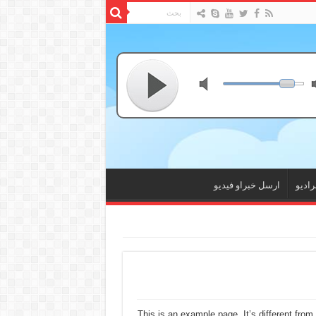
راديو
ارسل خبراو فيديو
This is an example page. It’s different from 