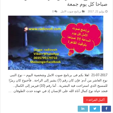
صباحا كل يوم جمعة
يوليو 21, 2017
برنامج صوت الامل
0
21-07-2017 اهلا بكم فى برنامج صوت الامل وشخصية اليوم – نوح النبى
نوح العاشر من آدم: فإن كان رقم (7) يشير إلى الراحة.. فأخنوخ كان رمزًا
للمسيح الذي استراحت فيه البشرية.. أما رقم (10) فيرمز إلى الكمال..
فنجد حياة نوح كمال أناة الله على الإنسان إذ في عهده حدث الطوفان. …
أكمل القراءة »