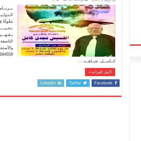
بــرنــا
التاسعة
كــامـــل. شــاهــد …
أكمل القراءة »
LinkedIn
Twitter
Facebook