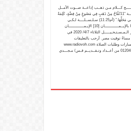
مــــج كـــلام مـن ذهــب إذاعــة صــوت الأمــل
الـدولـيـــة “11تُفَّاحٌ مِنْ ذَهَبٍ فِي مَصُوغٍ مِنْ فِضَّةٍ، كَلِمَةٌ
مَقُولَةٌ فِي مَحَلِّهَا.” (أم11:25) سـلـســلــــة لـكـي
نـحـيــــا بالإيــمــــــــــــان [10] الإيـمـــــــــــــان
يـقـهـــر الـمـسـتـحـيـــــل الثلاثاء 4/7/ 2020 في
 مساءً توقيت مصر. أرحب بالتعليقات
والأستفسارات وطلبات الصلاة www.radiovoh.com
01204684559 من أعــداد وتـقــديــم قـس/ مـجـــدي