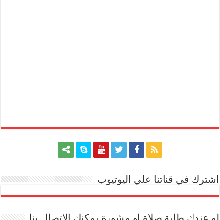
اشترك في قناتنا علي اليوتيوب
[arrow_youtube id='1228']
لو عندك طلبة صلاة او مشورة يمكنك الاتصال بنا