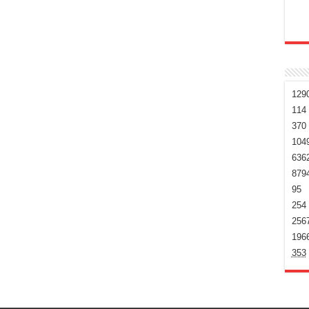
129
114
370
104
636
879
95
254
256
196
353