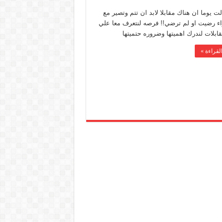
 يوما ان هناك مقابلا لابد ان تتم وتصير مع
اء رضيت او لم ترضي!! فرصه لنتعرف معا علي
ابلات لندرك اهميتها وضروره حتميتها
لقراءة »