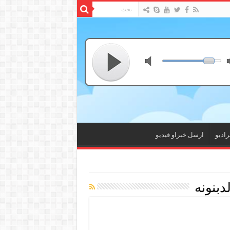
راديو
ارسل خبراو فيديو
دبنونه