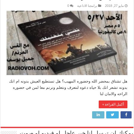
مايو 27, 2018
برامجنا الاذاعية
0
هل تشتاق بمحضر الله وحضوره المهيب؟ هل تستطيع العيش بدونه ام انك
بدونه تشعر انك بلا حياه دعوه لنتعرف ونتعلم ونرنم معا لمن في حضوره
الراحه والامان لنا
أكمل القراءة »
يمكنك ان ترسل لنا خبر عاجل او فيديو او صوت