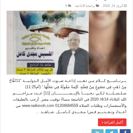
أبريل 14, 2020
برامجنا الاذاعية
0
بــرنــامــــج كـــلام مـن ذهــب إذاعــة صــوت الأمــل الـدولـيـــة “11تُفَّاحٌ
مِنْ ذَهَبٍ فِي مَصُوغٍ مِنْ فِضَّةٍ، كَلِمَةٌ مَقُولَةٌ فِي مَحَلِّهَا.” (أم11:25)
سـلـســلــــة لـكـي نـحـيــــا بالإيــمــــــــــــان [11] عــدد مــراحــــــم
الله الثلاثاء 4/14/ 2020 في التاسعة مساءً توقيت مصر. أرحب بالتعليقات
والأستفسارات وطلبات الصلاة www.radiovoh.com 01204684559 من
أعــداد وتـقــديــم قـس/ مـجـــدي كــامـــل. شــاهــد …
أكمل القراءة »