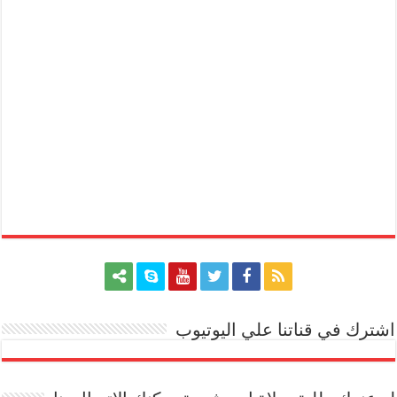
اشترك في قناتنا علي اليوتيوب
[arrow_youtube id='1228']