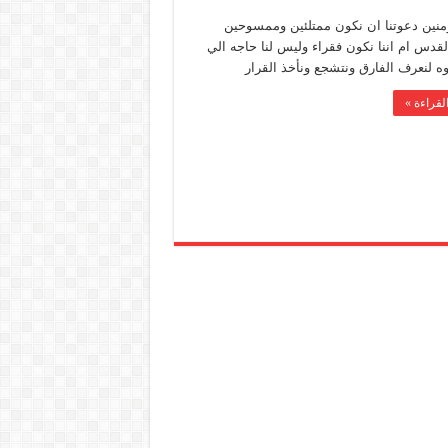
نين دعوتنا ان نكون ممتلئين وممسوحين
لقدس ام اننا نكون فقراء وليس لنا حاجه الي
ه لنعرف الفارق ونتشجع ونأخذ القرار
لقراءة »