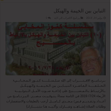
التباين بين الخيمة والهيكل
يوليو 24, 2019
برنامج الاقتراب الي الله
0
بـرنــامـــج الاقــتـــــراب إلى الله سـلـســلـــــة كـنــوز الـمـخــابــيء
الـحــلـقـــــة الـعـاشــرة الـتـبــايــن بين الـخـيـمـــة والـهـيـكــل
بـالأرتـبــاط بـالـمـســــــيـح على إذاعــة صــوت الأمــل الــدولــيـــة
الأربعاء 7/24/ 2019 في الثامنة مساءً بـتـوقـيــت مـصـــر. الـبـرنــامــج من
أعــداد وتـقـديــم قـس/ مـجــدي كــامـــل أرحب بالتعليقات والاستفسارات
وطلبات الصلاة {شــاهــد وشـــارك، وأكـيــد هـا تـتـبـــــارك}