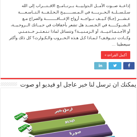
إذاعــة صــوت الأمــل الـدولـيـــة بــرنــامــج الاقــتـــراب إلى الله
سـلـســلــة الـحــريــــة في الـمـســــــيـح الـحـلـقـــة الـتــاسـعــــة
عـشـــر (جـ6) كـيــف نــواجــه أرواح الإعـــاقـــــــــة والصراع مـع
الـشــوكـــــة في الـجـســد هل تشعر بأخفاقات في حـيــاتك الــروحـيــة،
أو الأجـتـمـاعـيـــة، أو الـزمـنـيــة؟ وتتسائل لماذا تـتـعـثــر خــدمـتـي
وكــادت تـتــوقـف؟ لـمـاذا كـل هـذه الـحــروب والـكـوارث؟ كل ذلك وأكثر
سيعطينا …
أكمل القراءة »
يمكنك ان ترسل لنا خبر عاجل او فيديو او صوت