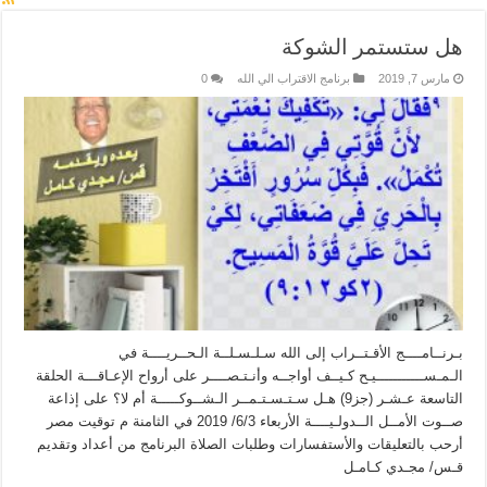
هل ستستمر الشوكة
مارس 7, 2019
برنامج الاقتراب الي الله
0
بـرنــامــــج الأقـتــراب إلى الله سـلـسـلــة الـحــريــــة في
الـمـســـــــــــيـح كـيــف أواجــه وأنـتـصــــر على أرواح الإعـاقـــة الحلقة
التاسعة عـشـر (جز9) هـل سـتـسـتـمــر الـشــوكـــــة أم لا؟ على إذاعة
صــوت الأمــل الــدولـيــــة الأربعاء 6/3/ 2019 في الثامنة م توقيت مصر
أرحب بالتعليقات والأستفسارات وطلبات الصلاة البرنامج من أعداد وتقديم
قـس/ مجـدي كـامـل