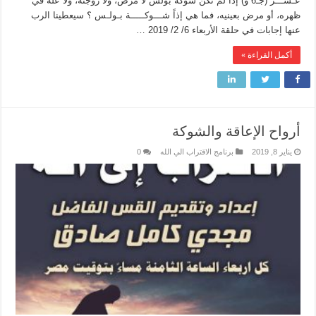
عـشـــر (جـ6 و) إذا لم تكن شوكة بولس لا مرض، ولا زوجته، ولا علة في
ظهره، أو مرض بعينيه، فما هي إذاً شـــوكـــــة بـولـس ؟ سيعطينا الرب
عنها إجابات في حلقة الأربعاء 6/ 2/ 2019 …
أكمل القراءة »
أرواح الإعاقة والشوكة
يناير 8, 2019
برنامج الاقتراب الي الله
0