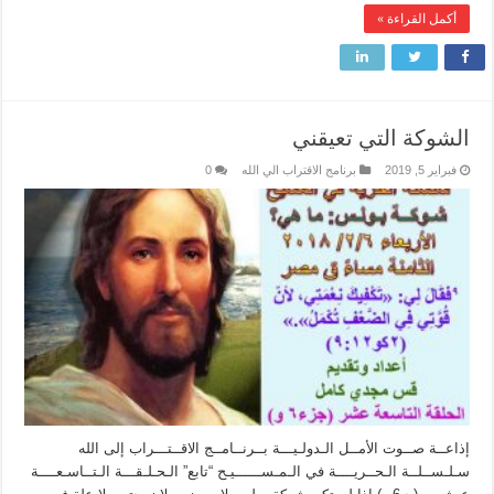
أكمل القراءة »
الشوكة التي تعيقني
فبراير 5, 2019
برنامج الاقتراب الي الله
0
إذاعــة صــوت الأمــل الـدولـيـــة بــرنــامــج الاقــتـــراب إلى الله
سـلـســلــة الـحــريــــة في الـمـســــــيـح “تابع” الـحـلـقـــة الـتــاسـعــــة