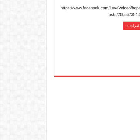
https://www.facebook.com/LoveVoiceofhope
osts/200562354
لقراءة »