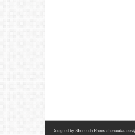
Shenouda Raees
shenoudaraees