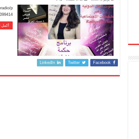
radio/p
3099414
أكمل ا
LinkedIn
Twitter
Facebook