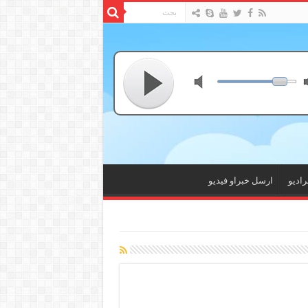
راديو
ارسل خبراو فيديو