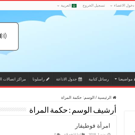
دخول الاعضاء
تسجيل الخروج
العربية
مواضيعنا
رسائل كتابية
جدول الاذاعة
راسلونا
مراكز اتصالات ال
الرئيسية
/
الوسم:
حكمة المراة
أرشيف الوسم :
حكمة المراة
امرأة فوطيفار
يونيو 1, 2018
اما انا فصلاة
0