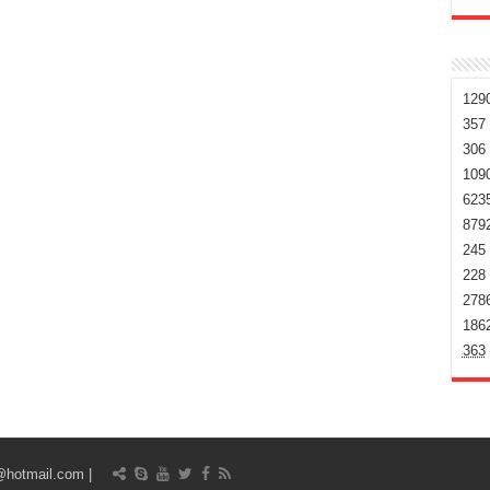
129
357
306
109
623
879
245
228
278
186
363
@hotmail.com
| Designed by