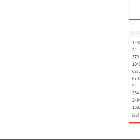
129
22
370
104
627
879
22
254
249
189
353