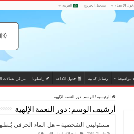
خول الاعضاء
تسجيل الخروج
العربية
مواضيعنا
رسائل كتابية
جدول الاذاعة
راسلونا
مراكز اتصالات ال
الرئيسية
/
الوسم:
دور النعمة الإلهية
أرشيف الوسم :
دور النعمة الإلهية
مسئوليتي الشخصية – هل الماء الحرفي يُـطـهـ
يناير 24, 2018
برنامج الاقتراب الي الله
0