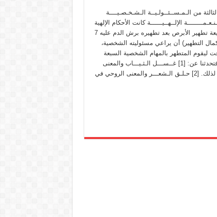
لثالثة من الـمـســئــولـيــة الـشـخـصـيــــة
نـعـمــــــــة الإلــهــيــــــة كانت الأحكام الإلهية
في شريعة تطهير الأبرص بعد تطهيره برش الدم عليه 7
مال التطهير) أن يراعي مسئوليته الشخصية،
قت ليقوم المتطهر بالمهام الشخصية السبعة
التالية: فتحدثنا عن: [1] غــســـل الـثـيـــاب والمعنى
الروحي لذلك. [2] حـلـق الـشعـــر والمعنى الروحي في