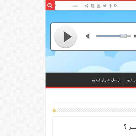
راديو
ارسل خبراو فيديو
ـر ؟