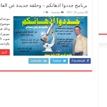
برنامج جددوا اذهانكم – وحلقة جديدة عن العائ
سبتمبر 29, 2017
مواضيعنا
0
موعدكم 
‏موضوع 
بالإذاعة ‏طري
أكمل ا
LinkedIn
Twitter
Facebook