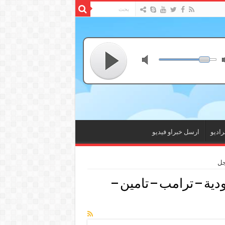
راديو
ارسل خبراو فيديو
جل
دية – ترامب – تامين –