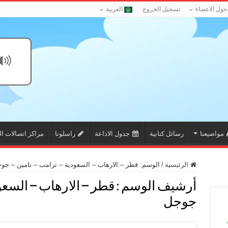
خول الاعضاء
تسجيل الخروج
العربية
مواضيعنا
رسائل كتابية
جدول الاذاعة
راسلونا
مراكز اتصالات ال
الرئيسية
/
الوسم:
قطر – الارهاب – السعودية – ترامب – تامين – جو
أرشيف الوسم :
قطر – الارهاب – السعو
جوجل