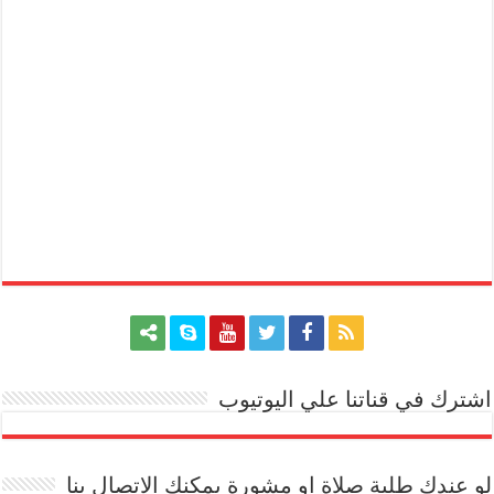
اشترك في قناتنا علي اليوتيوب
[arrow_youtube id='1228']
لو عندك طلبة صلاة او مشورة يمكنك الاتصال بنا