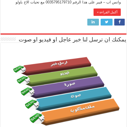
واتس اب – فيبر على هذا الرقم 0035795179710 مع تحيات الاخ باولو
أكمل القراءة »
يمكنك ان ترسل لنا خبر عاجل او فيديو او صوت