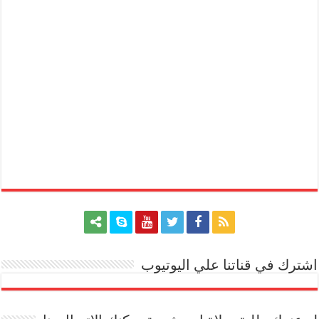
اشترك في قناتنا علي اليوتيوب
[arrow_youtube id='1228']