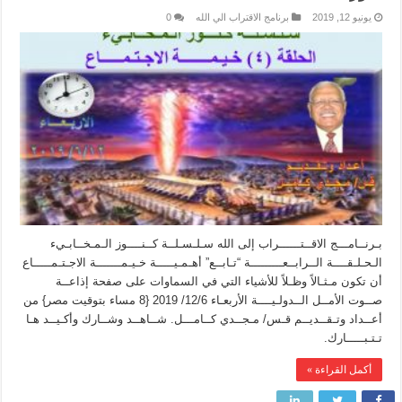
يونيو 12, 2019
برنامج الاقتراب الي الله
0
بـرنــامـــج الاقــتــــــراب إلى الله سـلـسـلــة كــنــــوز الـمـخــابـيء
الـحـلـقــــة الــرابــعـــــــــة “تـابــع” أهـمـيـــــة خـيـمـــــــة الاجـتـمـــــاع
أن تكون مـثـالاً وظـلاً للأشياء التي في السماوات على صفحة إذاعــة
صــوت الأمــل الــدولـيــــة الأربعـاء 12/6/ 2019 {8 مساء بتوقيت مصر} من
أعــداد وتـقــديــم قـس/ مـجــدي كــامـــل. شــاهــد وشــارك وأكـيــد هـا
تـتـبـــــارك.
أكمل القراءة »