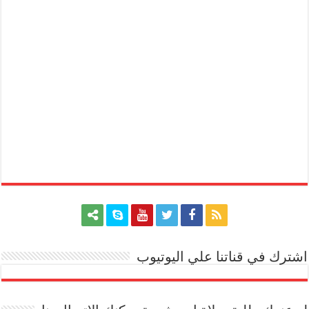
اشترك في قناتنا علي اليوتيوب
[arrow_youtube id='1228']