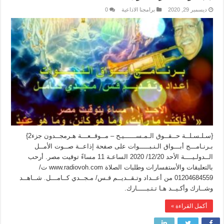
ديسمبر 29, 2020
برامجنا الاذاعية
0
{سـلـسـلــة حــقــوق الـمـســــــيـح – مــوقــعـــة هـرمجــدون جزء2}
بـرنـامـــج أبـــواق الـنـبـــــوات على صفحة إذاعــة صــوت الأمــل
الــدولـيــــة الأحد 12/20/ 2020 الساعـة 11 مساءً توقيت مصر. أرحب
بالتعليقات والأستفسارات وطلبات الصلاة www.radiovoh.com ت/
01204684559 من أعــداد وتـقــديــم قـس/ مـجــدي كــامـــل. شــاهــد
وشــارك وأكـيــد هـا تـتـبـــــارك.
أكمل القراءة »