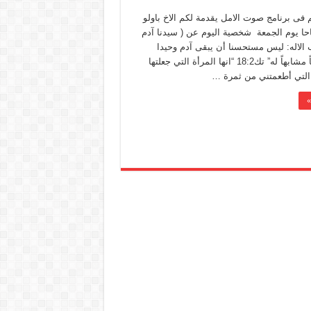
م فى برنامج صوت الامل يقدمة لكم الاخ باولو
ة 11 صباحا يوم الجمعة شخصية اليوم عن ( سيدنا آدم
 الاله: ليس مستحسنا أن يبقى آدم وحيدا
سأصنع له معيناً مشابهاً له” تك18:2 “انها المرأة التي جعلتها
التي أطعمتني من ثمرة …
»