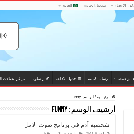
خول الاعضاء
تسجيل الخروج
العربية
مواضيعنا
رسائل كتابية
جدول الاذاعة
راسلونا
مراكز اتصالات ال
الرئيسية
/
الوسم:
funny
أرشيف الوسم :
funny
شخصية آدم فى برنامج صوت الامل
مارس 9, 2017
برنامج صوت الامل
0