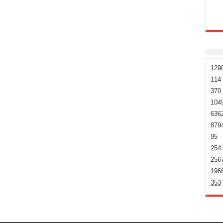
129
114
370
104
636
879
95
254
256
196
353