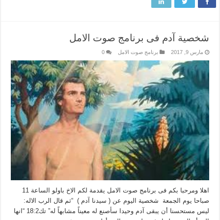
شخصية آدم فى برنامج صوت الامل
مارس 9, 2017
برنامج صوت الامل
0
اهلا ومرحبا بكم فى برنامج صوت الامل يقدمة لكم الاخ باولو الساعة 11
صباحا يوم الجمعة شخصية اليوم عن ( سيدنا آدم ) “ثم قال الرب الاله:
ليس مستحسنا أن يبقى آدم وحيدا سأصنع له معيناً مشابهاً له” تك18:2 “انها