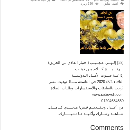
اضف تعليق
236 زيارة
[32] إلـهــي عـجــيـب (اختبار انقاذي من الحريق)
بــرنــامــــج كـــلام مـن ذهــب
إذاعــة صــوت الأمــل الـدولـيـــة
الثلاثاء 8/4/ 2020 في التاسعة مساءً توقيت مصر.
أرحب بالتعليقات والأستفسارات وطلبات الصلاة
www.radiovoh.com
01204684559
من أعــداد وتـقــديــم قـس/ مـجـــدي كــامـــل.
شــاهــد وشــارك وأكـيــد هـا تـتـبـــــارك.
Comments