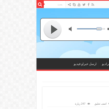
راديو
ارسل خبراو فيديو
اضف تعليق
247 زيارة