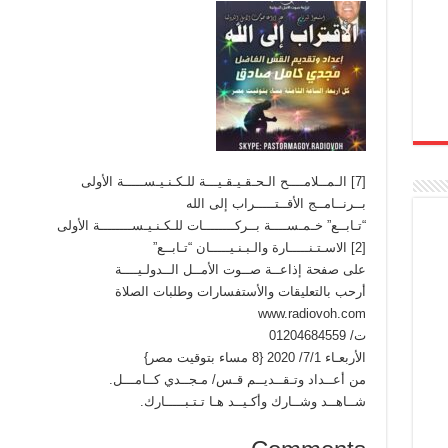
[7] الـمــلامــــح الـحـقـيـقـيـــة للـكـنـيـســـــة الأولى
بــرنــامــج الأقــتـــــراب إلى الله
“تـابــع” خـمـســــة بــركــــــــات للـكـنـيـســــــــة الأولى
[2] الاسـتـنـــــارة والـبـنـيـــــان “تـابــع”
على صفحة إذاعــة صــوت الأمــل الــدولـيــــة
أرحب بالتعليقات والأستفسارات وطلبات الصلاة
www.radiovoh.com
ت/ 01204684559
الأربعـاء 7/1/ 2020 {8 مساء بتوقيت مصر}
من أعــداد وتـقــديــم قـس/ مـجــدي كــامـــل.
شــاهــد وشــارك وأكـيــد هـا تـتـبـــــارك.