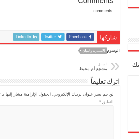
Comments
comments
LinkedIn
Twitter
Facebook
شاركها
الوسوم
الاستنارة والبنيان
نك
السابق
مشجع أم محبط
اترك تعليقاً
لن يتم نشر عنوان بريدك الإلكتروني.
الحقول الإلزامية مشار إليها بـ
*
التعليق
*