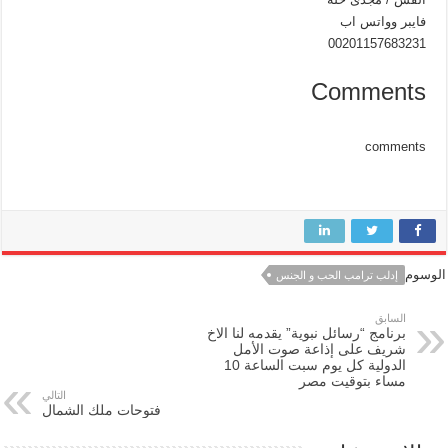
فايبر وواتس اب
00201157683231
Comments
comments
الوسوم
إدلب ترامب الحب و الجنس
السابق
برنامج “رسائل نبوية” يقدمه لنا الاخ
شريف على إذاعة صوت الأمل
الدولية كل يوم سبت الساعة 10
مساء بتوقيت مصر
التالي
فتوحات ملك الشمال