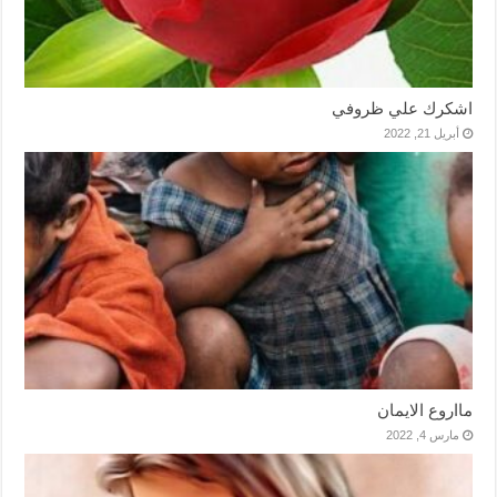
اشكرك علي ظروفي
أبريل 21, 2022
مااروع الايمان
مارس 4, 2022