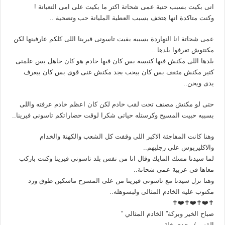
انى بكيت بسبب حنية عمى شحاتة اكتر ما بكيت على امى التعبانة !
وكنت متاكدة انها هتخف بسبب العطية المليانة حب وتضحية ..
عمى شحاتة انا النهاردة بسببه بقيت تاسونى فيرينا اللى كلكم عارفينها لكن
مكنتوش تعرفوا بلدها ..
بلدها اللى مكنش فيها كنيسة بس كان فيها خادم هو كان جاهل بس علمنى
كتير مكنش مثقف بس كان بيحب بجد مكنش غنى قوى بس كان بيعرف
يدى ويحن..
حتى لو مكنش مصنف تحت لقب خادم لكن كان اعظم خادم عرفته واللى
بسببه حبيت المسيح وكرستله حياتى شكرا لوقت حضاراتكم تاسونى فيرينا..
وهنا كانت المفاجئة الاكبر اللى وقفت كل الشعب والكهنة والخدام
والاكليريوس على رجليهم..
لما سيدنا مسك المايك وقال انا من نفس بلد تاسونى فيرينا وكنت باركب
معاها فى عربية عمى شحاتة..
وهنا نزل سيدنا مع تاسونى فيرينا من على المسرح ماسكين طوق ورد
مكتوب عليه الخادم المثالى ولبسوهله..
✝️❤️✝️❤️✝️❤️✝️
صباح الخير وبركة” الخادم المثالي ”
القس / مجدى خلة