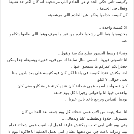
وكنيسة تانى حكى الخدام عن الخادم اللى مرشحينه انه كان اكتر حد نشيط
وفعال فى الخدمة..
كل كنيسة خدامها يحكوا عن الخادم اللى مرشحينه
الا كنيسة واحدة ..
مخدومينها هما اللى رشحوا خادم من غير ما يعرف وهما اللى طلعوا يتكلموا
عنه..
وفجاءة وسط الحضور تطلع مكرسة وتقول..
انا تاسونى فيرينا.. اسمي منال سابقا انا من قرية فقيرة وبسيطة جدا يمكن
حضاراتكم عمركم ما سمعتوا عنها..
احنا مكنش عندنا كنيسة فى بلدنا لكن كان فيه كنيسة على بعد بلدين مننا
يعنى حوالى ٧ كيلو..
كان فيه واحد اسمه عمى شحاتة كان عنده كرتة عربية كارو يعنى كان
بياخدنى فيها انا واخواتى وجيرانا كل يوم جمعة
يودينا القداس ويرجع ياخد ناس غيرنا ..
انا اصلا يتيمة من الاب عمى شحاتة كل يوم جمعة بعد القداس كان
بيشتريلى حلاوة ويطبطب عليا ويدهالى ..
وفى يوم تانى امى تعبت ومكنتش عارفة اعمل ايه لقيت عمى شحاتة قدام
بيتنا ومراته باعت جزء من دهبها عشان امى تعمل العملية انا فاكرة اليوم دا