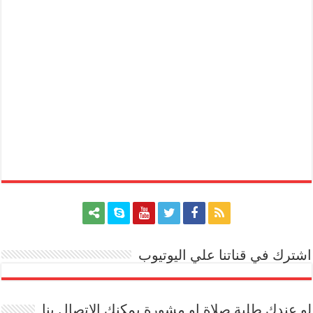
اشترك في قناتنا علي اليوتيوب
[arrow_youtube id='1228']
لو عندك طلبة صلاة او مشورة يمكنك الاتصال بنا