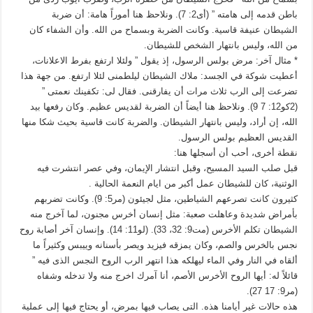
باطن قدمه إلى هامته ” (أى2: 7). ونلاحظ هنا أموراً هامة: أن ضربة
الشيطان عنيفة قاسية. وكانت الضربة وبسماح من الله. وأن الشفاء كان
من الله، وليس بانتهار الشخص للشيطان.
* مثال آخر: مرض بولس الرسول، إذ يقول ” ولئلا ارتفع بفرط الاعلانات،
أعطيت شوكة في الجسد: ملاك الشيطان ليلطمنى لئلا ارتفع. من جهة هذا
تضرعت إلى الرب ثلاث مرات أن يفارقنى. فقال لى: تكفينك نعمتى ”
(2كو12: 7 9). ونلاحظ هنا أيضاً أن الضربة لقديس عظيم. وكان رفعها بيد
الله، إن أراد، وليس بانتهار الشيطان. والضربة كانت قاسية بحيث شكا منها
القديس العظيم بولس الرسول.
نقطة أخرى، أحب أن أسجلها هنا:
قبل صلب السيد المسيح، وقبل انتشار الإيمان، وفي عصر انتشرت فيه
الوثنية، كان للشيطان عمل أكبر من ايام النعمة الحالية .
كثيرون كانت تصرعهم الشياطين، مثل لجيئون (مر5: 9). وكانت تضربهم
بأمراض شديدة وعاهلت صعبة: مثل إنسان أخرس مجنون، لما آخرج منه
الشيطان تكلم الأخرس (مت9: 32، 33). (لو11: 14). وإنسان آخر أصابة روح
نجس بالخرس والصم، وكان يمزقه فيزيد ويصر بأسنانه وييبس وكثيراً ما
ألقاه في النار وفي الماء ليهلكه هذا انتهر الرب الروح النجس الذى فيه ”
قائلاً له: أيها الروح الأخرس الأصم، أنا آمرك اخرج منه ولا تدخله وشفاه
(مر9: 17 27).
هذه حالات غير أيامنا هذه. التى يصاب فيها بمرض، أو يحتاج فيها إلى عملية