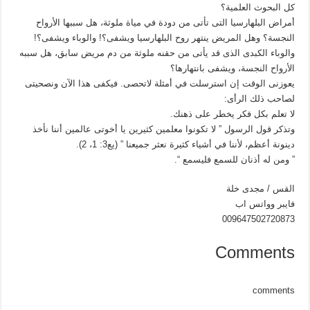
كل البحوث العلمية؟
أمراض البلهارسيا التى تأتى من دودة في مياة ملوثة، هل سببها الأرواح
النجسة؟ وهل المريض ينتهر روح البلهارسيا ويشفى؟! والوباء ويشفى؟!
والوباء الكبدى الذى قد يأتى من حقنه ملوثة من دم مريض سابق، هل سببه
الأرواح النجسة، ويشفى بانتهارها؟
يعوزنى الوقت إن استرسلت في أمثلة لاتحصى. فيكفى هذا الآن ونصحيتى
لصاحب ذلك الرأى:
لا تعلم بكل فكر يخطر على ذهنك.
وتذكر قول الرسول ” لا تكونوا معلمين كثيرين يا أخوتى عالمين أننا نأخذ
دينونة أعظم، لأننا في أشياء كثيرة نعثر جميعنا ” (يع3: 1، 2).
” ومن له أذنان للسمع فليسمع “.
القس / مجدى خلة
فايبر وواتس اب
009647502720873
Comments
comments