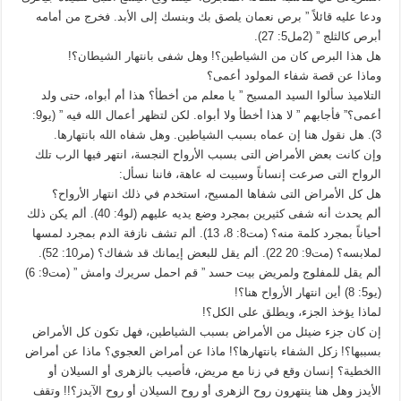
ودعا عليه قائلاً ” برص نعمان يلصق بك وبنسك إلى الأبد. فخرج من أمامه
أبرص كالثلج ” (2مل5: 27).
هل هذا البرص كان من الشياطين؟! وهل شفى بانتهار الشيطان؟!
وماذا عن قصة شفاء المولود أعمى؟
التلاميذ سألوا السيد المسيح ” يا معلم من أخطأ؟ هذا أم أبواه، حتى ولد
أعمى؟” فأجابهم ” لا هذا أخطأ ولا أبواه. لكن لتظهر أعمال الله فيه ” (يو9:
3). هل نقول هنا إن عماه بسبب الشياطين. وهل شفاه الله بانتهارها.
وإن كانت بعض الأمراض التى بسبب الأرواح النجسة، انتهر فيها الرب تلك
الرواح التى صرعت إنساناً وسببت له عاهة، فاننا نسأل:
هل كل الأمراض التى شفاها المسيح، استخدم في ذلك انتهار الأرواح؟
ألم يحدث أنه شفى كثيرين بمجرد وضع يديه عليهم (لو4: 40). ألم يكن ذلك
أحياناً بمجرد كلمة منه؟ (مت8: 8، 13). ألم تشف نازفة الدم بمجرد لمسها
لملابسه؟ (مت9: 20 22). ألم يقل للبعض إيمانك قد شفاك؟ (مر10: 52).
ألم يقل للمفلوج ولمريض بيت حسد ” قم احمل سريرك وامش ” (مت9: 6)
(يو5: 8) أين انتهار الأرواح هنا؟!
لماذا يؤخذ الجزء، ويطلق على الكل؟!
إن كان جزء ضيئل من الأمراض بسبب الشياطين، فهل تكون كل الأمراض
بسببها؟! زكل الشفاء بانتهارها؟! ماذا عن أمراض العجوي؟ ماذا عن أمراض
االخطية؟ إنسان وقع في زنا مع مريض، فأصيب بالزهرى أو السيلان أو
الأيدز وهل هنا ينتهرون روح الزهرى أو روح السيلان أو روح الآيدز؟!! وتقف