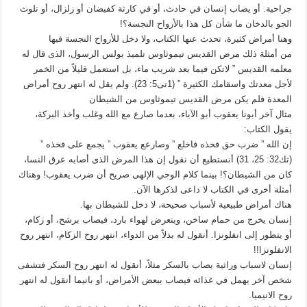
جراحية. أو يصاب إنسان في حادث، أو في كارثة كفيضان أو زلزال، أو تلوث
الجو بالدخان ما شأن كل هذا بالأرواح النجسة؟!
وهنا أمراض كثيرة، تحدث عنها الكتاب، ولا دخل للأرواح النجسة فيها
من أمثلة ذلك مرض القديس تيموثاوس تلميذ بولس الرسول، الذى قال له
معلمه القديس ” لاتكن فيما بعد شريب ماء، بل استعمل قليلاً من الخمر
لأجل معدتك واسقامك الكثيرة ” (1تى5: 23). ولم يقل له انتهر روح أمراض
المعدة فلم يكن مرض القديس تيموثاوس من الشيطان
مثال آخر أبونا يعقوب أبو الآباء، بعدما صارع مع الله وغلب وأخذ البركة،
يقول الكتاب:
إن الله ” ضرب حق فخذه فاخلع ” وصارعع يعقوب ” يجمع على فخذه ”
(تك32: 25، 31) أنستطيع أن نقول إن هذا المرض الذى أصابه عرق النسا،
كان من الشيطان؟! بينما كلام الوحي الإلهى صريح أن ضرب يعقوب! وهناك
أمثلة أخرى في الكتاب لا داعى لذكرها الآن.
هناك أمراض طبيعية لأسباب صحيحة، لا دخل للشيطان بها.
إنسان يخرج من حمام ساخن، ويتعرض لهواء بارد، فيصاب برشح، أو زكام،
أو يتطور إلى انفلونزا. أنقول له بدلاً من الدواء، انتهر روح الزكام، انتهر روح
الانفلونزا!!
إنسان لاسباب وراثية يصاب بالسكر مثلاً، أنقول له انتهر روح السكر فتشفى
شخص آخر يهمل في غذائه فيصاب ببعض الأمراض، أو بانيما أنقول له انتهر
روح الانيميا.