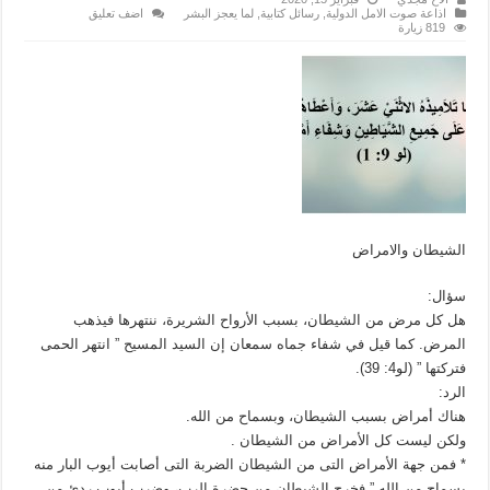
اذاعة صوت الامل الدولية
,
رسائل كتابية
,
لما يعجز البشر
اضف تعليق
819 زيارة
الشيطان والامراض
سؤال:
هل كل مرض من الشيطان، بسبب الأرواح الشريرة، ننتهرها فيذهب
المرض. كما قيل في شفاء جماه سمعان إن السيد المسيح ” انتهر الحمى
فتركتها ” (لو4: 39).
الرد:
هناك أمراض بسبب الشيطان، وبسماح من الله.
ولكن ليست كل الأمراض من الشيطان .
* فمن جهة الأمراض التى من الشيطان الضربة التى أصابت أيوب البار منه
بسماح من الله ” فخرج الشيطان من حضرة الرب، وضرب أيوب ردئ من