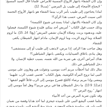
وإن كان الشفاء بانتهار الأرواح المسببة للأمراض. فلماذا قال السيد المسيح:
” لايحتاج الأصحاء إلى طبيب بل المرضي ” (مت9: 12).
لماذا يحتاجون إلى طبيب بأمر الرب بينما الشفاء هو بانتهار الأرواح النجسة
التى سببت المرض، حسب هذا الرأي؟!
وإن كان الشفاء بالانتهار، لماذا يستدعي شيوخ الكنيسة؟
وذلك حسب قول الكتاب ” أمريض أحد بينكم، فليدع شيوخ الكنيسة، فيصلوا
عليه، ويدهنوه بزيت. وصلاة ألإيمان تشفي المريض” (يع5: 14، 15). ما لزوم
الصلاة، وما لزوم الزيت، وما لزوم الإيمان، مادام انتهار الشيطان يكفى
للشفاء.
وهل صاحب هذا الراى، إذا مرض، لايذهب إلى طبيب أو إلى مستشفى؟
وهل ينادى باغلاق الصيدليات، ويكتفى بانتهار الشياطين؟!
هناك أمراض أخرى، هي ضربة من الله نفسه، بسبب خطية الإنسان. ولا
دخل للشياطين في ذلك.
مثال ذلك لما أخطأت مريم أخت موسى، وتقولت هي وهارون على موسى
النبى لما تزوج المرأة الكوشية، يقول الكتاب ” فحمى غضب الرب عليهما
ومضى وإذا مريم برصاء كالثلج فصرخ موسي إلى الرب قائلاً اللهم اشفها ”
(عد12: 9 13). ما دخل الشيطان هنا في برص مريم؟! وهل لجأ موسي إلى
انتهار ” روح البرص “؟!
وقد تكون ضربة المرض من أحد الأنبياء
مثلما غضب أليشع النبى على تلميذه جيحزى لما أخذ هدايا وفضة من نعمان
السريانى في مناسبة شفائه المعجزى. حينئذ وبخ أليشع النبى تلميذه جيحزى