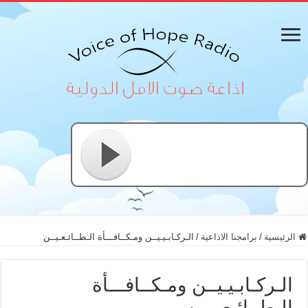
الرئيسية
/
برامجنا الاذاعية
/
الـركـابـيـيــن ومـكــافـــأة الـطــائـعـيــن
الـركـابـيـيــن ومـكــافـــأة
الـطــائـعـيــن