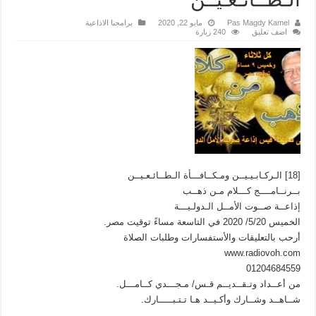
Pas Magdy Kamel
مايو 22, 2020
برامجنا الاذاعية
اضف تعليق
240 زيارة
[18] الـركـابـيـيــن ومـكــافـــأة الـطــائـعـيــن
بــرنــامــــج كـــلام مـن ذهــب
إذاعــة صــوت الأمــل الـدولـيـــة
الخميس 5/20/ 2020 في التاسعة مساءً توقيت مصر.
أرحب بالتعليقات والأستفسارات وطلبات الصلاة
www.radiovoh.com
01204684559
من أعــداد وتـقــديــم قـس/ مـجـــدي كــامـــل.
شــاهــد وشــارك وأكـيــد هـا تـتـبـــــارك.