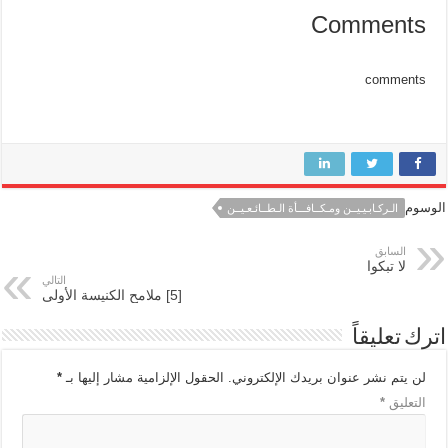
Comments
comments
الوسوم
الـركـابـيـيــن ومـكــافـــأة الـطــائـعـيــن
السابق
لا تبكوا
التالي
[5] ملامح الكنيسة الأولى
اترك تعليقاً
لن يتم نشر عنوان بريدك الإلكتروني.
الحقول الإلزامية مشار إليها بـ
*
التعليق
*