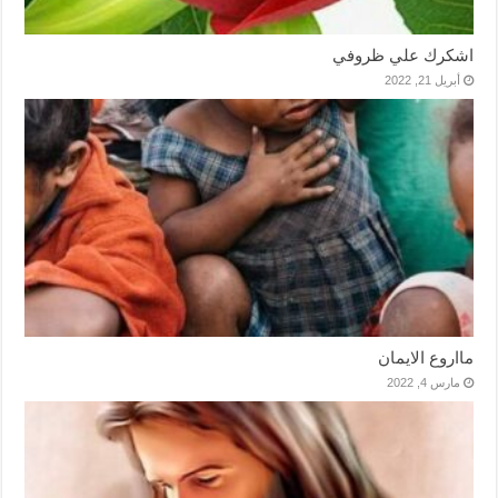
اشكرك علي ظروفي
أبريل 21, 2022
مااروع الايمان
مارس 4, 2022