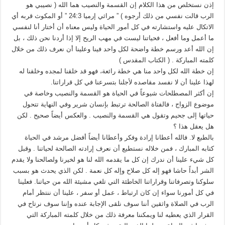
إذن نستخلص من هذا الكلام إن القسمة والنصيب هما الله ( نصيبي هو
الرب قالت نفسي من ذلك أرجوه ) ” مراثي إرميا 24:3 ” أو المكوث قربه أي
الاتكال عليه واستشارته في كل أمور الحياة وليس معناه أن أختار أنا لنفسي
ما أعمل وما أفعل ، فحياتنا ليست في مهب الريح إلا إذا أردنا نحن ذلك ، بل
إن الله أعد ورسم خطة واضحة لكل واحد فينا وعلينا أن نعرف ذلك من خلال
كلمته المباركة . ( الكتاب المقدس )
إن خطة الله لكل واحد منا هي خطة رائعة، فهو قد خلقنا لمجده وخلقنا له
لهذا علينا أن لا نفسد مقاصده لأجلنا بتسرعنا في كل قراراتنا.
إن أكثر المصطلحات شيوعاً في الحياة هو القسمة والنصيب وخاصة في
موضوع الزواج ، فالفتاة الصالحة ترتبط بإنسان شرير وفي النهاية تتحول
حياتها إلى جحيم وتقول هي القسمة والنصيب . والعكس أيضاً صحيح . لكن
هل يعقل هذا ؟
بالطبع لا. فالله أعطانا إرادة وفكر وأعطانا أيضاً أفضل مرشد في الحياة
كتابه المبارك ، فمن خلاله نستطيع أن نعرف إرادته الصالحة لحياتنا . وقبل
كل شيء علينا أن ندرك إن كل ما يقدمه الله لنا هو لخيرنا ولصالحنا ولا يقدم
الشر أبداً حاشا فهو إله كل صلاح وإله كل نعمة . لكن الذي يحدث هو بسبب
سلوكنا وتصرفاتنا وقراراتنا الخاطئة التي تلغي مشيئة الله من حياتنا. فعلينا
في كل أمورنا سواء إن كان ارتباط ، عمل أو سفر ، علينا أن ننتظر أمام
الرب في الصلاة واثقين أننا سوف نلقى الإجابة عنده وإننا سوف نرتاح في
القرار الذي يعطيه لنا ويمكننا معرفة ذلك من خلال كلمته المباركة التي