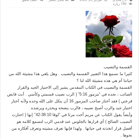
749 زيارة
القسمة والنصيب
كثيرا ما نسمع هذا التعبير القسمة والنصيب . وهل يلغي هذا مشيئة الله من
حياتنا أم هي هذه مشيئة الله لنا ؟
القسمة والنصيب في الكتاب المقدس يشير إلى الاختيار الجيد والقرار
الصائب ، نجده في “مزمور 5:16” ( الرب نصيب قسمتي وكأسي . أنت قابض
قرعتي ) فقد أختار صاحب المزمور 16 أن يتكل على الله وحده ولأنه أختار
اختيار جيد والرب أصبح نصيبه ، فالرب ينصحه ويحذره ويرشده .
وأيضاً يقول الكتاب عن مريم أخت مرثا في “لوقا 38:10-42″ إنها ( اختارت
النصيب الصالح ) أي قرارها بالجلوس عند قدمي الرب لتسمع كلامه هو
أفضل قرار اتخذته في حياتها . ولهذا فإنها تعرف مشيته وتعرف أفكاره من
نحوها .