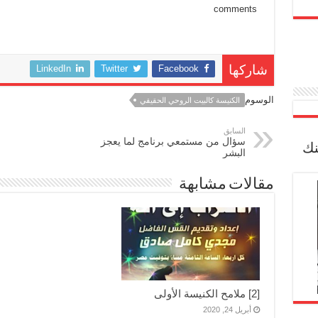
comments
LinkedIn
Twitter
Facebook
شاركها
الوسوم
الكنيسة كالبيت الروحي الحقيقي
السابق
سؤال من مستمعي برنامج لما يعجز
نك
البشر
مقالات مشابهة
[2] ملامح الكنيسة الأولى
أبريل 24, 2020