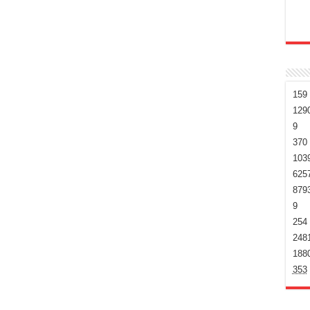
159
129
9
370
103
625
879
9
254
248
188
353