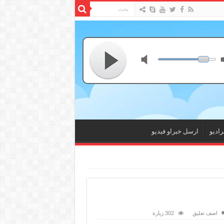
راديو
ارسل خبراو فيديو
اضف تعليق
302 زيارة