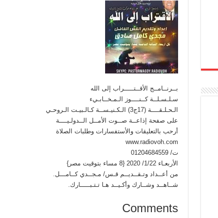
بــرنــامــج الأقــتـــــراب إلى الله
سـلـسـلــة كــنــــوز الـمـخــابـيء
الـحـلـقــــة (17ج3) الـكـنيـســة كـالـبيـت الـروحـي
على صفحة إذاعــة صــوت الأمــل الــدولـيــــة
أرحب بالتعليقات والأستفسارات وطلبات الصلاة
www.radiovoh.com
ت/ 01204684559
الأربعـاء 1/22/ 2020 {8 مساء بتوقيت مصر}
من أعــداد وتـقــديــم قـس/ مـجــدي كــامـــل.
شــاهــد وشــارك وأكـيــد هـا تـتـبـــــارك.
Comments