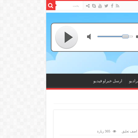
راديو
ارسل خبراو فيديو
اضف تعليق
365 زيارة