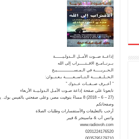
إذاعــة صــوت الأمــل الــدولـيــــــة
بــرنــامــج الاقــتـــــراب إلى الله
الـحــريـــــة في الـمـســــــــــــــيـح
الـحــلــقـــــة الـتــاســعــــــة بـعـنــوان:
” أعــرف صــفــات عــدوك ”
تابعونا على صفحة إذاعة صـوت الأمـل الـدولـيــة الأربعاء
(27 – 6 – 2018) 8 مساءً بتوقيت مصر، وعلى صفحتي بالفيس
وصفحاتكم
أرحب بالتعليقات والأستفسارات وطلبات الصلاة
واتس أب & ماسينجر & فيبر
www.radiovoh.com
0201224176520
0035795179710