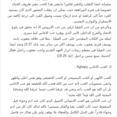
سلبياته ايضا التقلب والتغير فكثيرا مايتغير هذا الحب بتغير ظروف الحياة
خصوصا فى فترة المراهقة حيث يمكن ان ينقلب الشعور الذى كان يسميه
الفرد حباّ الى كراهيه او عدم ارتياح بسبب وصول الفرد الى درجة كافيه من
الاستقرار والتوازن النفسى .
وبالرغم من ان حب الفيليا ارقى من حب الايروس الا انه يخفق فى بلوغ
الاتحاد والفرح الداخلى الامر الذى يوفره حب الاغابى كما سنرى .
امثله من الكتاب المقدس على حب الفيليا : مثلا فى علاقه يعقوب بابنه
يوسف فنرى يعقوب يحب يوسف اكثر من سائر بنيه ،(تك 3:37) ونجد ايضا
حب الفيليا فى معظم زيجات ابرار العهد القديم واحب يعقوب راحيل فقال
“اخدمك سبع سنين براحيل “(تك 18:29) .
3- الحب الاغابى Aghapy :
الحب الالهى او الحب المسيحى او الحب الحقيقى وهو يعتبر اعلى واطهر
وانقى مستويات الحب لانه حب من الله فحب الله للخليقه هو حب الاغابى
بل ان الله هو الحب ذاته ونحن قد عرفنا الحب حينما عرفنا الله وصدقنا
المحبة التى الله فينا” الله محبة ” .
ان حب الاغابى هو الحب الانسانى الاصيل الذى كان عند ادم وحواء قبل
السقوط حيث كان القلب نقيا والفكر مستنيرا بالله لذلك كان كل من ادم
وحواء قادراّ على البذل الكامل والعطاء بلا توقف ولم يكن هناك حد فاصل