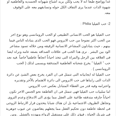
غدا وواضح طبعا انه لا يحب ولكن يريد اشباع شهواته الجسديه والعاطفيه او
شهوة الذات عندما يرى التفاف الكل حوله وتسابقهم معه على الوقوف
معه.
2- حب الفيليا Philia :
حب الفيليا هو الحب الانسانى الطبيعى او الحب الرومانسى وهو نوع اخر
من الحب اكثر نضوجا من حب الايروس فهو الحب الذى يتبادله الناس فيما
بينهم ، حيث يتبادلون المشاعر الانسانية الرقيقه ومن خلاله تسود مشاعر
الود بين البشر . نرى هذا الحب فى علاقات الصداقه بصفه عامه ونراه ايضا
فى العلاقه بين الرجل والمراة التى تتخذ احياناّ اتجاهاّ عاطفيا ّخاصاّ .فيه نجد
حب ” الفيليا ” يخرج شحناته العاطفية المتدققة ويسمى لذلك ( الحب
الرومانسى ) .
حب الفيليا له ايجابياته التى تتمثل فى ان الفرد يخرج بعض الشئ عن دائرة
الذات التى رايناها فى حب الايروس الى دائرة الاهتمام بالاّخر وتقديره
واحترامه وفيه قدر من العطاء المتبادل بعكس حب الايروس.
اما سلبيات حب الفيليا فهى تتمثل فى ان العاطفة نحو الجنس الاخر تكون
احياناّ جارفه متدفقه طاغية على العقل مما يؤدى الى الاندفاع وعدم التروى
وتجاهل الظروف الاجتماعية بل ان هناك شبابا يتخذون قرار الارتباط الزوجى
فى لحظة عاطفة دون تحكيم العقل مما يجعلهم يتغاضون عن عيوب جوهرية
فى شريك الحياة ، فيؤثر ذلك على مستقبل الزواج ويهدده بالفشل . ومن