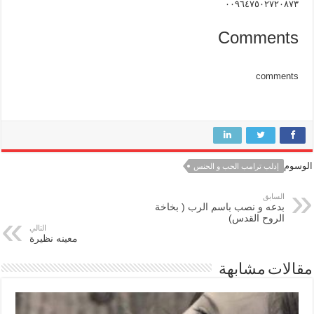
٠٠٩٦٤٧٥٠٢٧٢٠٨٧٣
Comments
comments
الوسوم
إدلب ترامب الحب و الحنس
السابق
بدعه و نصب باسم الرب ( بخاخة
الروح القدس)
التالي
معينه نظيرة
مقالات مشابهة