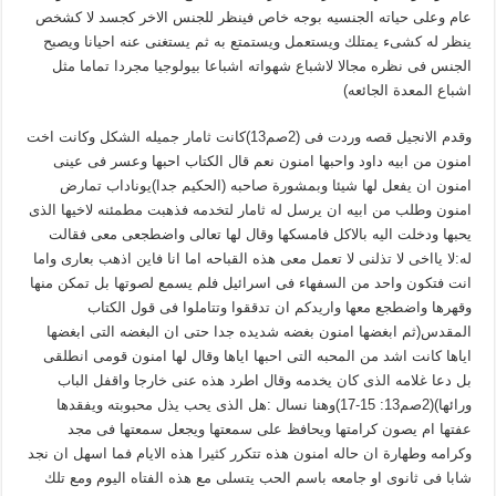
عام وعلى حياته الجنسيه بوجه خاص فينظر للجنس الاخر كجسد لا كشخص
ينظر له كشىء يمتلك ويستعمل ويستمتع به ثم يستغنى عنه احيانا ويصبح
الجنس فى نظره مجالا لاشباع شهواته اشباعا بيولوجيا مجردا تماما مثل
اشباع المعدة الجائعه)
وقدم الانجيل قصه وردت فى (2صم13)كانت ثامار جميله الشكل وكانت اخت
امنون من ابيه داود واحبها امنون نعم قال الكتاب احبها وعسر فى عينى
امنون ان يفعل لها شيئا وبمشورة صاحبه (الحكيم جدا)يوناداب تمارض
امنون وطلب من ابيه ان يرسل له ثامار لتخدمه فذهبت مطمئنه لاخيها الذى
يحبها ودخلت اليه بالاكل فامسكها وقال لها تعالى واضطجعى معى فقالت
له:لا يااخى لا تذلنى لا تعمل معى هذه القباحه اما انا فاين اذهب بعارى واما
انت فتكون واحد من السفهاء فى اسرائيل فلم يسمع لصوتها بل تمكن منها
وقهرها واضطجع معها واريدكم ان تدققوا وتتاملوا فى قول الكتاب
المقدس(ثم ابغضها امنون بغضه شديده جدا حتى ان البغضه التى ابغضها
اياها كانت اشد من المحبه التى احبها اياها وقال لها امنون قومى انطلقى
بل دعا غلامه الذى كان يخدمه وقال اطرد هذه عنى خارجا واقفل الباب
ورائها)(2صم13: 15-17)وهنا نسال :هل الذى يحب يذل محبوبته ويفقدها
عفتها ام يصون كرامتها ويحافظ على سمعتها ويجعل سمعتها فى مجد
وكرامه وطهارة ان حاله امنون هذه تتكرر كثيرا هذه الايام فما اسهل ان نجد
شابا فى ثانوى او جامعه باسم الحب يتسلى مع هذه الفتاه اليوم ومع تلك