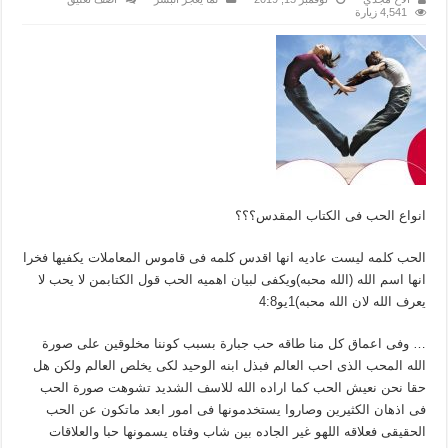
4,541 زيارة
انواع الحب فى الكتاب المقدس؟؟؟
الحب كلمه ليست عاديه انها اقدس كلمه فى قاموس المعاملات يكفيها فخرا
انها اسم الله (الله محبه)ويكفى لبيان اهميه الحب قول الكتابمن لا يحب لا
يعرف الله لان الله محبه)1يو4:8
… وفى اعماق كل منا طاقه حب جبارة بسبب كوننا مخلوقين على صورة
الله المحب الذى احب العالم فبذل ابنه الوحيد لكى يخلص العالم ولكن هل
حقا نحن نعيش الحب كما اراده الله للاسف الشديد تشوهت صورة الحب
فى اذهان الكثيرين وصاروا يستخدمونها فى امور ابعد ماتكون عن الحب
الحقيقى فعلاقه اللهو غير الجاده بين شاب وفتاه يسمونها حبا والعلاقات