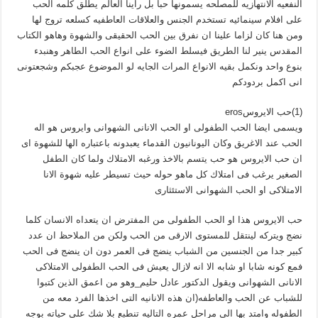
النفعيه الانتهازيه للمصلحه يسمونها حبا بل راينا العالم يطلق كلمه الحب
على افلام سينمائيه تستخدم الجنس والعلاقات العاطفيه كسلعه تروج لها
ومن هنا كان لزاما علينا ان نفرق بين الحب الحقيقى والشهوة وهاهو الكتاب
المقدس ينير لنا الطريق فيسلط الضوء على انواع الحب الطاهر وهنبدء
بنوع واحد ونكمل بقيه الانواع المرات الجايه لو الموضوع عجبكم وشجعتونى
انى اكمل بردودكم
(1)حب الايروسeros
ويسمى ايضا الحب الطفولى او الحب الانانى الشهوانى وايروس هو اله
الحب عند الاغريق وكان اليونانيون القدماء يعبدونه باعتباره الها للشهوة اى
ان حب الايروس هو حب يتسم بالاخذ ورغبه الامتلاك ولما كان الطفل
الصغير يرغب فى امتلاك كل ماهو حوله حيث تسيطر عليه شهوة الانا
الامتلاكى او الحب الشهوانى الاستئثارى
حب الايروس هذا او الحب الطفولى من المفترض ان يتعداه الانسان كلما
نضج ويتركه لينتقل للمستوى الارقى من الحب ولكن من الملاحظ ان عدد
كبير جدا من الجنسين من الشباب ينضج فى العمر دون ان ينضج فى الحب
فمع كونه شابا او شابه الا انه لازال يعيش فى الحب الطفولى الامتلاكى
الانانى الشهوانى ويقول الدكتور عادل حليم_وهو من اعمق الذين كتبوا
للشباب عن الحب والعاطفه(ان هذه الانانيه التى اخذها الفرد معه من
الطفوله وامتد بها الى مراحل عمره التاليه تنطبع بلا شك على حياته بوجه