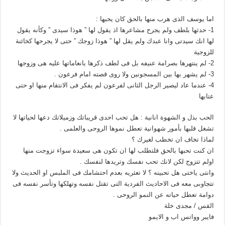
اما يوسف الذى هرب منها بالحق كان يحبها :
1- حدثها بلطف ولم يجرح مشاعرها اذ يقول لها ” هوذا سيدى ” وكأنه يقول
لها انك سيدتى وانا عبدك ولم يقل لها ” هوذا زوجك ” حتى لا يجرحها كخائنة
للزوجية
2- لم ينتهرها بصرامة عنيفه بل فى لطف ذكرها بانعاماتها عليه هى وزوجها
3- لم يشهر بها بين المسجونين ولا روى قصته امام فرعون .
4- عندما عاد ليصير الرجل الثانى لفرعون لم يفكر فى الانتقام منها او حتى
عتابها
الحب بذل و الشهوة انانية : هل تحب احدى قريباتك وزميلاتك دعها لحياتها لا
تشغل قلبها بأمور شهوانية تعطل نموها الروحى والعلمى .
لماذا تخاف ان تخطب لغيرك ؟
ان كنت تحبها بالحق فلتطلب لها ان تكون هى سعيدة سواء تزوجت منها
اولم تتزوج لكن لانك تحب نفسك وتريدها لنفسك .
وانتى ياختى هل تحبينه ؟ لا تعثريه بعدم احتشامك فى الملبس او الحديث ولا
تتجاوبى معه فى الاحاديث الفردية التى تقتل نفسه وتهلكها وتأسر نفسه فى
دوامة تعطل حياته عن النمو الروحى .
القس / مجدى خلة
فايبر وواتس اب و الايمو