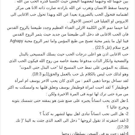
بين حبهما لله وحبهما لبعضهما البعض حيث اكتسبا قدره الحب من الله .
وحينما سقط الانسان وتغرب عن الله بارادته صارت ذاته الانا هى مركز
اهتمامه فتحول الحب بالضرورة بعيدا عن الله وبهذا تحول حب الاغابى الى
الايروس او الفيليا فى احسن الاحوال .
اما حينما تمم الابن الكلمة الازلى الفداء العظيم وجدد طبيعتنا بالروح القدس
فان الحب الاغابى قد دخل الى طبيعتنا من جديد حيث يثمر الروح القدس
فينا اول ما يثمر محبة تصبح من طبع المؤمن واما ثمر الروح محبة Aghapy
فرح سلام (غل 22:5) .
حب الاغابى اذن هو اعلى درجات الحب حيث يسلك المسيحى بالبذل
والتضحية وانكار الذات مدفوعا بنعمة خاصه من روح الله فيكون الحب الذى
يسلك به المؤمن على نمط حب المسيح لنا “حب البذل حتى الموت”
وهو لذلك حب ليس بالكلام بل حب بالعمل والحق(1يو 18:3).
لقد تساءل يوحنا ذهبى الفم : من الذى كان يحب الاخر يوسف ام امرأة
فوطيفار ؟ لقد احبت امراة فوطيفار يوسف وتعلق قلبها به وامسكت به اكثر
من مرة حتى ترك لها ثوبه فى المرة الاخيرة ولكن :
1-هل الذى يحب انساناّ يجبره على صنع شئ هو يمقته حتى تتمسك بثوبه
ويخرج عاليا ؟
2- هل التى تحب انساناّ تنادى اهل بيتها لتشهر به كذباّ ؟
3-لقد احتقرته اذ تقول لزوجها ” دخل الى العبد الذى جئت به الينا “( تك
17:39).
4-لقد زجت به فى السجن بسلطان زوجها