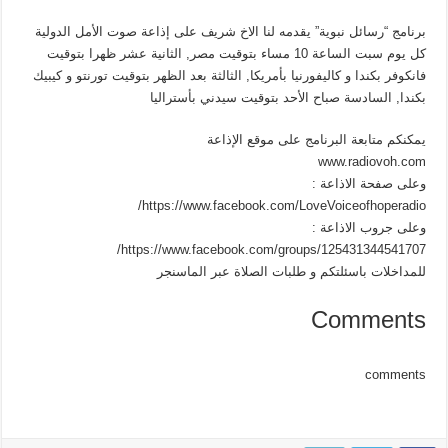
برنامج “رسائل نبوية” يقدمه لنا الاخ شريف على إذاعة صوت الأمل الدولية
كل يوم سبت الساعة 10 مساء بتوقيت مصر, الثانية عشر ظهرا بتوقيت
فانكوفر بكندا و كاليفورنيا بأمريكا, الثالثة بعد الظهر بتوقيت تورنتو و كيبيك
بكندا, السادسة صباح الأحد بتوقيت سيدني بأستراليا
يمكنكم متابعة البرنامج على موقع الإذاعة
www.radiovoh.com
وعلى صفحة الاذاعة :
https://www.facebook.com/LoveVoiceofhoperadio/
وعلى جروب الاذاعة :
https://www.facebook.com/groups/125431344541707/
للمداخلات باسئلتكم و طلبات الصلاة عبر الماسنجر
Comments
comments