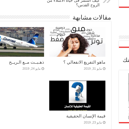
كيف استمر فى حياة الامتلاء من
الروح القدس؟
مقالات مشابهة
نك
ماهو التفريغ الانفعالي ؟
ذهـبــت مــع الـريــح
مايو 31, 2019
مايو 24, 2019
قيمة الإنسان الحقيقية
مايو 23, 2019