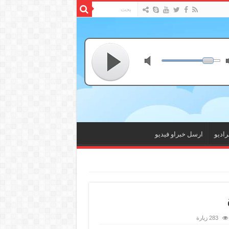
راديو
ارسل خبراو فيديو
283 زيارة