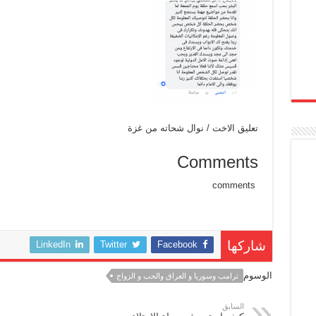
تعليق الاخت / نوال شحاته من غزة
Comments
comments
LinkedIn
Twitter
Facebook
شاركها
الوسوم
ترامب وسوريا و العراق والحب و الزواج
السابق