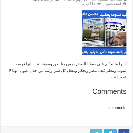
اضف تعليق
331 زيارة
كثيرا ما نحكم علي بَعضُنَا البعض بمفهومنا نحن وبعيوننا نحن انها فرصه
لنتوب ونتعلم كيف ننظر ونحكم ونفعل كل شي وإنما من خلال عيون الهنا لا
عيوننا نحن
Comments
comments