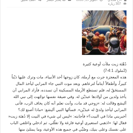
307 زيارة
دُهْنَة زيت ملأت أوعية كثيرة
(2ملوك 4:1-7)
هذه المعجزة جرت مع أرملة، كان زوجها أحد الأنبياء، مات وترك عليها دَيْناً
كبيراً، وأطفالاً أيتاماً لترعاهم. وبعد موت النبي جاء المرابي ليأخذ المال
المستحَقّ له، فلم تستطع الأرملة المسكينة أن تسدده، فأراد المرابي أن
يأخذ ولدين من أولادها عبدَيْن له. وفي ضيقة نفسها توجّهت إلى نبي الله
أليشع وقالت له: »زوجي قد مات، وأنت تعلم أنه كان يخاف الرب، فأتى
المرابي ليأخذ ولديّ له عبدَيْن«. فسألها النبي أليشع: »ماذا أصنع لك؟
أخبريني ماذا في البيت؟« فأجابته: »ليس لي شيء في البيت إلا دُهنَة زيت«
فقال لها: »اذهبي استعيري أوعية فارغة ولا تقلّلي، ثم ادخلي واغلقي الباب
على نفسك وعلى بنيك، وصُبِّي في جميع هذه الأوعية، وما يمتلئ منها