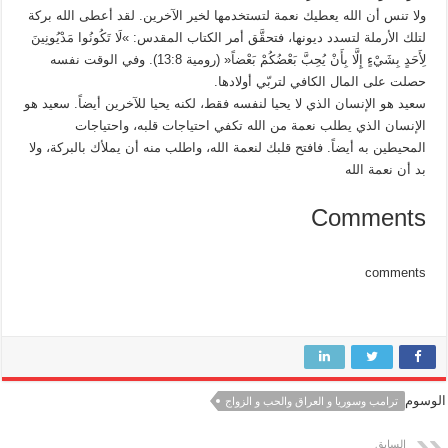
ولا تنس أن الله يعطيك نعمة لتستخدمها لخير الآخرين. لقد أعطى الله بركة
لتلك الأرملة لتسدد ديونها، فتحقَّق أمر الكتاب المقدس: »لَا تَكُونُوا مَدْيُونِينَ
لِأَحَدٍ بِشَيْءٍ إِلَّا بِأَنْ يُحِبَّ بَعْضُكُمْ بَعْضاً« (رومية 13:8). وفي الوقت نفسه
حصلت على المال الكافي لتربّي أولادها.
سعيد هو الإنسان الذي لا يحيا لنفسه فقط، لكنه يحيا للآخرين أيضاً. سعيد هو
الإنسان الذي يطلب نعمة من الله تكفي احتياجات قلبه، واحتياجات
المحيطين به أيضاً. فافتح قلبك لنعمة الله، واطلب منه أن يملأك بالبركة، ولا
بد أن نعمة الله
Comments
comments
الوسوم
ترامب وسوريا و العراق والحب و الزواج
السابق