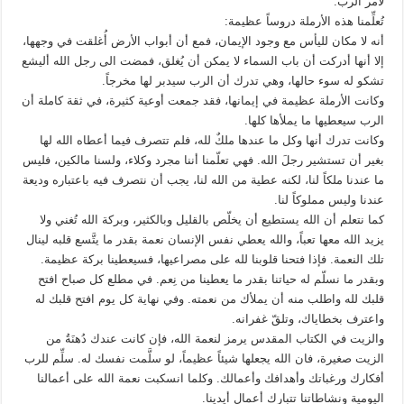
لأمر الرب.
تُعلِّمنا هذه الأرملة دروساً عظيمة:
أنه لا مكان لليأس مع وجود الإيمان، فمع أن أبواب الأرض أُغلقت في وجهها،
إلا أنها أدركت أن باب السماء لا يمكن أن يُغلق، فمضت الى رجل الله أليشع
تشكو له سوء حالها، وهي تدرك أن الرب سيدبر لها مخرجاً.
وكانت الأرملة عظيمة في إيمانها، فقد جمعت أوعية كثيرة، في ثقة كاملة أن
الرب سيعطيها ما يملأها كلها.
وكانت تدرك أنها وكل ما عندها ملكٌ لله، فلم تتصرف فيما أعطاه الله لها
بغير أن تستشير رجلَ الله. فهي تعلّمنا أننا مجرد وكلاء، ولسنا مالكين، فليس
ما عندنا ملكاً لنا، لكنه عطية من الله لنا، يجب أن نتصرف فيه باعتباره وديعة
عندنا وليس مملوكاً لنا.
كما نتعلم أن الله يستطيع أن يخلّص بالقليل وبالكثير، وبركة الله تُغني ولا
يزيد الله معها تعباً، والله يعطي نفس الإنسان نعمة بقدر ما يتَّسع قلبه لينال
تلك النعمة. فإذا فتحنا قلوبنا لله على مصراعيها، فسيعطينا بركة عظيمة.
وبقدر ما نسلّم له حياتنا بقدر ما يعطينا من نِعم. في مطلع كل صباح افتح
قلبك لله واطلب منه أن يملأك من نعمته. وفي نهاية كل يوم افتح قلبك له
واعترف بخطاياك، وتلقّ غفرانه.
والزيت في الكتاب المقدس يرمز لنعمة الله، فإن كانت عندك دُهنَةُ من
الزيت صغيرة، فان الله يجعلها شيئاً عظيماً، لو سلَّمت نفسك له. سلِّم للرب
أفكارك ورغباتك وأهدافك وأعمالك. وكلما انسكبت نعمة الله على أعمالنا
اليومية ونشاطاتنا تتبارك أعمال أيدينا.