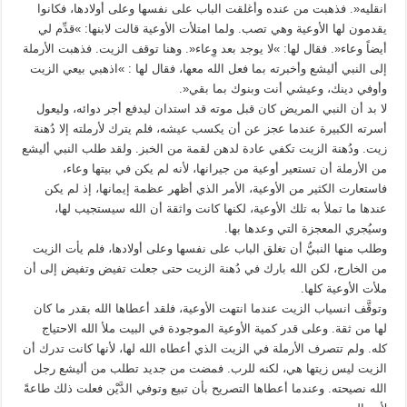
انقليه«. فذهبت من عنده وأغلقت الباب على نفسها وعلى أولادها، فكانوا
يقدمون لها الأوعية وهي تصب. ولما امتلأت الأوعية قالت لابنها: »قدِّم لي
أيضاً وعاء«. فقال لها: »لا يوجد بعد وِعاء«. وهنا توقف الزيت. فذهبت الأرملة
إلى النبي أليشع وأخبرته بما فعل الله معها، فقال لها : »اذهبي بيعي الزيت
وأوفي دينك، وعيشي أنت وبنوك بما بقي«.
لا بد أن النبي المريض كان قبل موته قد استدان ليدفع أجر دوائه، وليعول
أسرته الكبيرة عندما عجز عن أن يكسب عيشه، فلم يترك لأرملته إلا دُهنة
زيت. ودُهنة الزيت تكفي عادة لدهن لقمة من الخبز. ولقد طلب النبي أليشع
من الأرملة أن تستعير أوعية من جيرانها، لأنه لم يكن في بيتها وعاء،
فاستعارت الكثير من الأوعية، الأمر الذي أظهر عظمة إيمانها، إذ لم يكن
عندها ما تملأ به تلك الأوعية، لكنها كانت واثقة أن الله سيستجيب لها،
وسيُجري المعجزة التي وعدها بها.
وطلب منها النبيُّ أن تغلق الباب على نفسها وعلى أولادها، فلم يأت الزيت
من الخارج، لكن الله بارك في دُهنة الزيت حتى جعلت تفيض وتفيض إلى أن
ملأت الأوعية كلها.
وتوقَّف انسياب الزيت عندما انتهت الأوعية، فلقد أعطاها الله بقدر ما كان
لها من ثقة. وعلى قدر كمية الأوعية الموجودة في البيت ملأ الله الاحتياج
كله. ولم تتصرف الأرملة في الزيت الذي أعطاه الله لها، لأنها كانت تدرك أن
الزيت ليس زيتها هي، لكنه للرب. فمضت من جديد تطلب من أليشع رجل
الله نصيحته. وعندما أعطاها التصريح بأن تبيع وتوفي الدَّيْن فعلت ذلك طاعةً