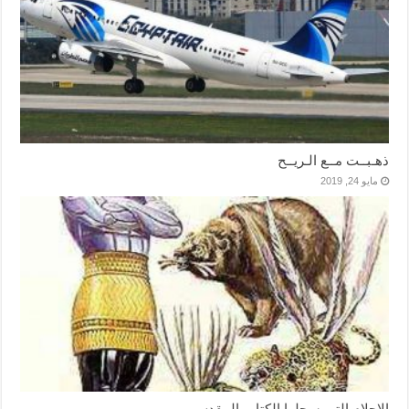
ذهـبــت مــع الـريــح
مايو 24, 2019
الاحلام التى سجلها الكتاب المقدس