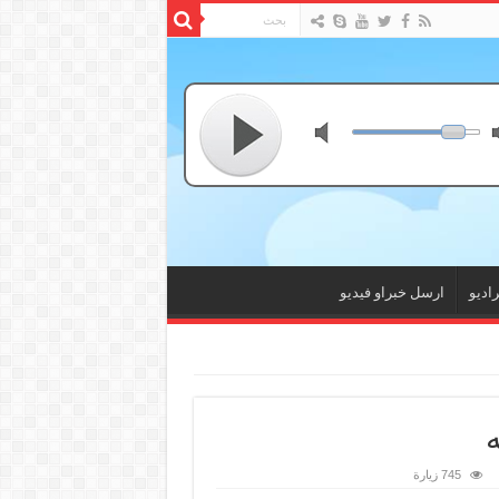
راديو
ارسل خبراو فيديو
ه
745 زيارة