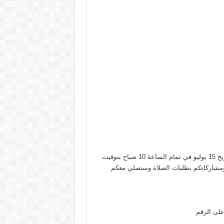
لاتنسوا موعدنا في برنامج لسة الفرصة مانتهتش النهارده السبت بتاريخ 15 يوليو في تمام الساعة 10 صباح بتوقيت
لاتكم ومشاركاتكم بطلبات الصلاة وسنصلي معكم
لى الرقم