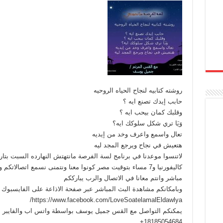
روشته كتابيه لنجاح الحياه الروحيه
حابب إيدك تصنع ايه ؟
وقلبك كمان بيحب ايه ؟
وَيَا تري شكل سلوكك ايه؟
تعال واسمع واعرف وخد من إيديه
هتعيش في نجاح ويرجع المجد ليه
كاليفورنيا و7 مساء بتوقيت مصر كونوا معنا ونتمنى نسمع اتصا
مباشر وانتم معانا في الاتصال والرب يبارككم
وبامكانكم مشاهدة البث المباشر عبر صفحة الاذاعة على الفايسبوك
https://www.facebook.com/LoveSoatelamalEldawlya/
يمكنكم التواصل مع القس جميل يوسف بواسطة واتس اب والفايبر ع
18185054684+