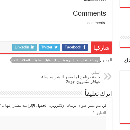
Comments
comments
LinkedIn
Twitter
Facebook
شاركها
نك
الوسوم
روشتة - نجاح - حياة - روحية - ايدك - قلبك - سلوكك- الصلاة - الله
السابق
حلقة برنامج لما يعجز البشر سلسلة
عواقر مثمرون جزء2
اترك تعليقاً
لن يتم نشر عنوان بريدك الإلكتروني.
الحقول الإلزامية مشار إليها بـ
*
التعليق
*