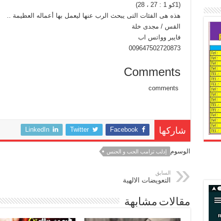
(1كو 1 : 27 ، 28)
هذه هى الفئات التى يبحث الرب عنها ليعمل بها أعماله العظيمة ..
القس / مجدى خلة
فايبر وواتس اب
009647502720873
Comments
comments
LinkedIn
Twitter
Facebook
شاركها
الوسوم
إدلب ترامب الحب و الحنس
السابق
التعويضات الالهية
مقالات مشابهة