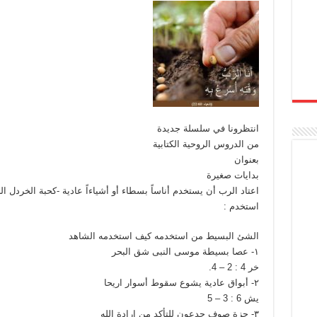
انتظرونا في سلسلة جديدة
من الدروس الروحية الكتابية
بعنوان
بدايات صغيرة
اعتاد الرب أن يستخدم أناساً بسطاء أو أشياءاً عادية -كحبة الخردل 
استخدم :
الشئ البسيط من استخدمه كيف استخدمه الشاهد
١- عصا بسيطة موسى النبى شق البحر
خر 4 : 2 – 4.
٢- أبواق عادية يشوع سقوط أسوار اريحا
يش 6 : 3 – 5
٣- جزة صوف جدعون للتأكد من إرادة الله