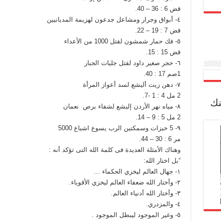
قض 6 : 36 – 40.
٤- أبواق وجرار ومشاعل جدعون لهزيمة المديانيين
قض 7 : 19 – 22.
٥- فك حمار شمشون لقتل 1000 من الأعداء
قض 15 : 15.
٦- حجر صغير داود لقتل جليات الجبار
1صم 17 : 40.
٧- دهن زيت أليشع لسد أعواز المرأة
2 مل 4 : 1 -7.
نك
٨- مياه نهر الأردن إليشع لشفاء برص نعمان
2 مل 5 : 9 – 14.
٩- 5 خبزات وسمكتين الرب يسوع اشباع 5000
مر 6 : 30 – 44.
وهناك الأمثلة العديدة فى كلمة الله التى تؤكد أنه :
“بل اختار الله:
١- جهال العالم ليخزي الحكماء …
٢- وأختار الله ضعفاء العالم ليخزي الأقوياء.
٣- وأختار الله أدنياء العالم.
٤- والمزدري.
٥- وغير الموجود ليبطل الموجود .