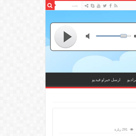
راديو
ارسل خبراو فيديو
291 زيارة