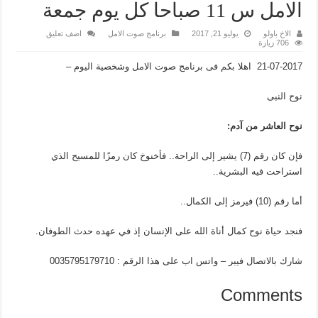
الامل س 11 صباحا كل يوم جمعة
الاخ باولو
يوليو 21, 2017
برنامج صوت الامل
اضف تعليق
706 زيارة
21-07-2017 اهلا بكم فى برنامج صوت الامل وشخصية اليوم –
نوح النبى
نوح العاشر من آدم:
فإن كان رقم (7) يشير إلى الراحة.. فأخنوخ كان رمزًا للمسيح الذي
استراحت فيه البشرية..
أما رقم (10) فيرمز إلى الكمال..
فنجد حياة نوح كمال أناة الله على الإنسان إذ في عهده حدث الطوفان.
شارك بالاتصال فيبر – واتس اب على هذا الرقم : 0035795179710
Comments