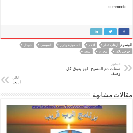
comments
الوسوم
ارهاب قطر
افلام
السعودية وقرار
السيسى
جوجل
جوجل بلاى
محارم
نتيجة
السابق
صفات دم المسيح: فهو يفوق كل
وصف
التالي
اريحا
مقالات مشابهة