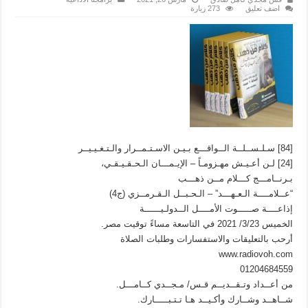
اضف تعليق
273 زيارة
[84] سـلـســلــة الــواقـــع بـيـن الاسـتـمــرار والـتـغـيـيــر
[24] لـن أعـيـش مهـزومـاً – الإيـمـــان الـحـقـيـقـي،
بـرنــامـــج كـــلام مــن ذهـــب
“عــلامــــة الـعـهـــد” – الـحـبــل الـقـرمــزي (ج4)
إذاعــــة صـــــوت الأمــــل الــدولـيــــــة
الخميس 3/23/ 2021 في التاسعة مساءً توقيت مصر.
أرحب بالتعليقات والاستفسارات وطلبات الصلاة
www.radiovoh.com
01204684559
من أعــداد وتـقــديــم قـس/ مـجــدي كــامـــل.
شــاهــد وشــارك وأكـيــد هـا تـتـبـــــارك.