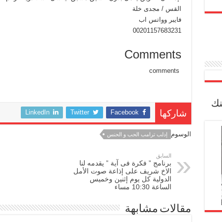
القس / مجدى خلة
فايبر وواتس اب
00201157683231
Comments
comments
نك
LinkedIn
Twitter
Facebook
شاركها
الوسوم
إدلب ترامب الحب و الحنس
السابق
برنامج ” فكرة فى آية ” يقدمه لنا
الاخ شريف على إذاعة صوت الأمل
الدولية كل يوم إثنين وخميس
الساعة 10:30 مساء
مقالات مشابهة