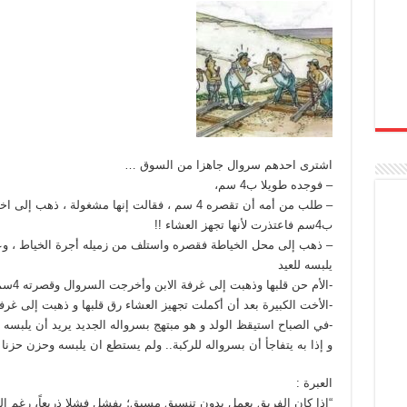
اشترى احدهم سروال جاهزا من السوق …
– فوجده طويلا ب4 سم،
– طلب من أمه أن تقصره 4 سم ، فقالت إنها مشغولة ،
ب4سم فاعتذرت لأنها تجهز العشاء !!
– ذهب إلى محل الخياطة فقصره واستلف من زميله أجرة الخياط ، وعا
يلبسه للعيد
-الأم حن قلبها وذهبت إلى غرفة الابن وأخرجت السروال وقصرته 4سم وأعادته إلى مكانه ! .
-الأخت الكبيرة بعد أن أكملت تجهيز العشاء رق قلبها و ذهبت إلى غرفة أخيها و
-في الصباح استيقظ الولد و هو مبتهج بسرواله الجديد يريد أن يلبسه لير
و إذا به يتفاجأ أن بسرواله للركبة.. ولم يستطع ان يلبسه وحزن حزنا ك
العبرة :
“إذا كان الفريق يعمل بدون تنسيق مسبق؛ يفشل فشلا ذريعاً، رغم التض