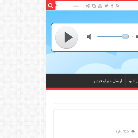
راديو
ارسل خبراو فيديو
315 زيارة