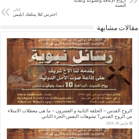
أرواح الإعاقة والشوكة وكفاية
النعمة
التالي
احترس لئلا يبتلعك ابليس
مقالات مشابهة
الروح القدس – الحلقة الثانية و العشرون – ما هى معطلات الامتلاء
من الروح القدس؟ تشوهات النفس-الجزء الثاني
مارس 25, 2019