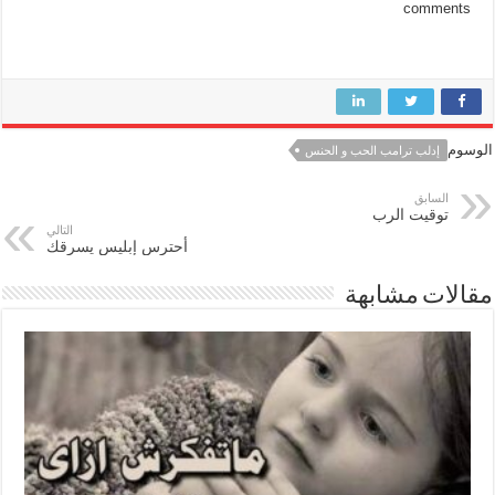
comments
الوسوم
إدلب ترامب الحب و الحنس
السابق
توقيت الرب
التالي
أحترس إبليس يسرقك
مقالات مشابهة