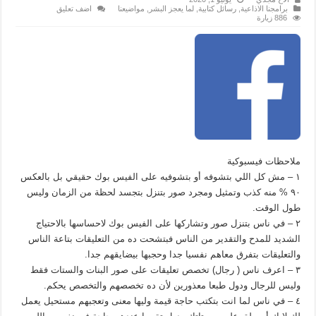
برامجنا الاذاعية
,
رسائل كتابية
,
لما يعجز البشر
,
مواضيعنا
اضف تعليق
886 زيارة
ملاحظات فيسبوكية
١ – مش كل اللي بتشوفه أو بتشوفيه على الفيس بوك حقيقي بل بالعكس
٩٠ % منه كذب وتمثيل ومجرد صور بتنزل بتجسد لحظة من الزمان وليس
طول الوقت.
٢ – في ناس بتنزل صور وتشاركها على الفيس بوك لاحساسها بالاحتياج
الشديد للمدح والتقدير من الناس فبتشحت ده من التعليقات بتاعة الناس
والتعليقات بتفرق معاهم نفسيا جدا وحجبها بيضايقهم جدا.
٣ – اعرف ناس ( رجال) تخصص تعليقات على صور البنات والستات فقط
وليس للرجال ودول طبعا معذورين لأن ده تخصصهم والتخصص يحكم.
٤ – في ناس لما انت بتكتب حاجة قيمة وليها معنى وتعجبهم مستحيل يعمل