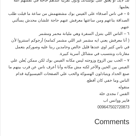
لك لايك أو يعلق على بوستاتك ودول تقريبا عندهم حاجة في نفسهم الله
يعلمها.
٥ – في ناس أصدقاء على الفيس بوك مشفتهمش من ساعة ما قبلت طلب
الصداقة بتاعهم ومن ساعتها معرفش عنهم حاجة علشان محدش يسألني
عنهم.
٦ – الناس اللي بتنزل السفرة وهي مليانة محمر ومشمر
( أنا معرفش يعني ايه مشمر غير اللي مشمر كمامه) أرجوكم استتروا لأن
في ناس كتير اوي عندها قليل خالص وحامدين ربنا عليه وصوركم بتعمل
مقارنات وبتتسبب في مشاكل أسرية كبيرة.
٧ – الحب بين الزوج وزوجته ليس مكانه الفيس بوك لكن ممكن يُعلن علي
الفيس بين الحين والآخر لكنه مش مكانه وأنا أعرف ناس عن قرب بينهم ما
صنع الحداد ويتبادلون الهسوكة والحب علي الصفحات الفيسبوكية قدام
الناس وما خفي كان أفظع.
منقوله
القس / مجدى خلة
فايبر وواتس اب
009647502720873
Comments