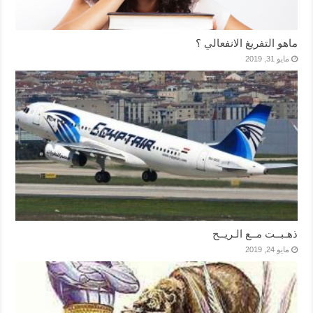
ماهو التفريغ الانفعالي ؟
مايو 31, 2019
ذهـبــت مــع الـريــح
مايو 24, 2019