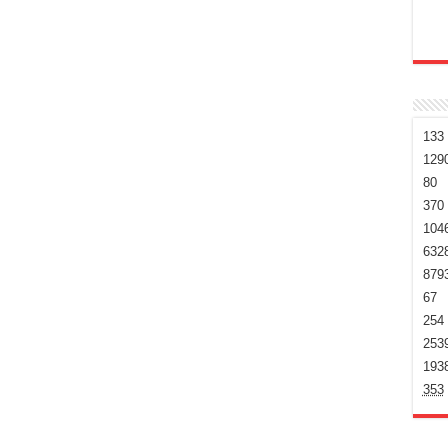
133
129
80
370
104
632
879
67
254
253
193
353