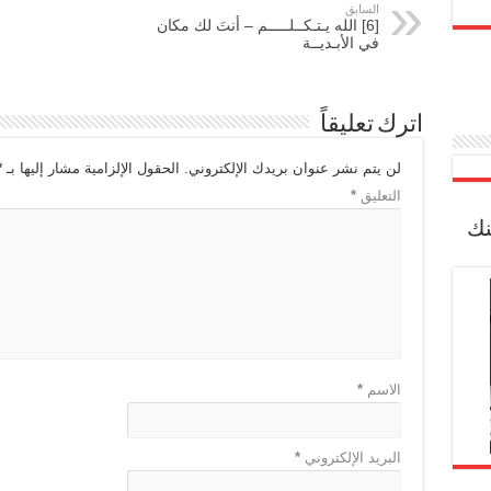
السابق
[6] الله يـتـكــلـــــم – أنتَ لك مكان
في الأبـديــة
اترك تعليقاً
لن يتم نشر عنوان بريدك الإلكتروني.
الحقول الإلزامية مشار إليها بـ
*
التعليق
*
نك
الاسم
*
البريد الإلكتروني
*