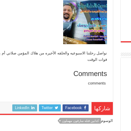
نواصل رحلتنا الاسبوعيه والحلقه الأخيره من هلاك المؤمن صلاتي أم 
فوات الوقت
Comments
comments
LinkedIn
Twitter
Facebook
شاركها
الوسوم
كذابين قتله سارقون مهملون