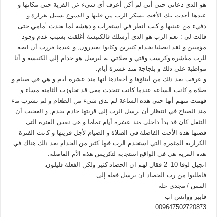
هو الذي دعاني حتى أني لم أكن أعرف أي شيء عن القرية حتى مكانها و
عندها أخذت تلك الأخت تشكر الرب من قلبها و الدموع تسيل بغزارة و
دفيء من عينيها و كنت انظر في استغراب و دهشة لما يحدث أمامي حتى
قالت لي : نعم الرب هو الذي أرسلك فالكنيسة أغلقت بسبب عدم وجود
مؤمنين و لقد اتصلنا بخدام كثيرين وكانوا يعتذرون, و عندها قررت أن اتجه
للرب مباشرة وكرست وقتي و صلاتي له ليرسل هو خدام إلي الكنيسة و أنا
مواظبة علي ذلك و بلجاجة منذ عشرة أيام.
و عرفت بعد ذلك من أبناؤها و أحفادها أنها منذ عشرة أيام و هي في صيام و
صلاة و كانت الساعة عندما كانت تتحدث معي قد تجاوزت الثامنة مساء و
فهمت منهم أنها حتى هذه الساعة لم تذق شيء من الطعام و لم تشرب ماء
منذ الصباح في انتظار أن يرسل الرب إلى قريتها خادم يخدم, و العجيب أن
التثقل كان قد بدأ داخلي منذ عشرة أيام تماما و هي نفس الفترة التي
قضتها هذه الأخت الفاضلة في الصلاة و الصيام لأجل قريتها و كانت الفترة
الكرازية المثمرة التي استخدم الرب فيها كثير من الخدام بعد ذلك هناك في
هذه القرية هي في الواقع استجابة لتكريس هذه الأم الفاضلة.
انجيل لوقا 10: 2 فقال لهم ان الحصاد كثير ولكن الفعلة قليلون.
فاطلبوا من رب الحصاد ان يرسل فعلة إلى.
القس / مجدى خلة
فايبر وواتس اب
009647502720873