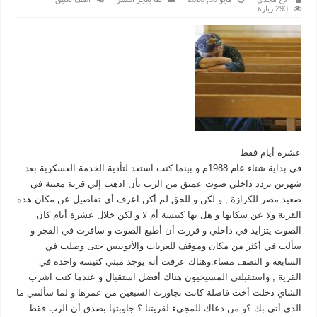
293 زيارة
عشرة أيام فقط
في بداية شتاء عام 1988م و بينما كنت استعد لتأدية الخدمة العسكرية بعد
شهرين تردد داخلي صوت عميق من الرب بأن اذهب إلي قرية معينة في
صعيد مصر للكرازة , و لكن و للحق لم أكن اعرف أي تفاصيل عن مكان هذه
القرية ولا عن سكانها و هل بها كنيسة أم لا و لكن خلال عشرة أيام كان
الصوت يتزايد في داخلي و قررت أن أطيع الصوت و سافرت في الفجر و
سألت في أكثر من مكان وموقف للعربات والأتوبيس حتى وصلت في
السابعة و النصف مساء.وهناك عرفت أنه يوجد مبني كنيسة واحدة في
القرية , واستقبلني المسيحيون هناك أفضل استقبال و عندما كنت اشرب
الشاي دخلت أخت فاضلة كانت تجاوزت السبعين من عمرها و لما سألتني ما
الذي أتي بك ؟و من دعاك للمجيء لقريتنا ؟ جاوبتها بصدق أن الرب فقط