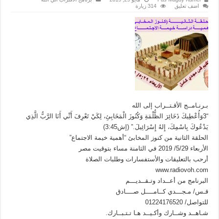
اضف تعليق
314 زيارة
بـرنـامــج الأقـتــراب إلى الله
“3وَأُعْطِيكَ ذَخَائِرَ الظُّلْمَةِ وَكُنُوزَ الْمَخَابِئِ، لِكَيْ تَعْرِفَ أَنِّي أَنَا الرَّبُّ الَّذِي
يَدْعُوكَ بِاسْمِكَ، إِلهُ إِسْرَائِيلَ.” (إش3:45)
الحلقة الثانية من كنوز المخابئ “أهمية خيمة الاجتماع”
الأربعاء 5/29/ 2019 في الثامنة مساء بتوقيت مصر
أرحب بالتعليقات والأستفسارات وطلبات الصلاة
www.radiovoh.com
البرنامج من أعــداد وتـقــديـــم
قـس/ مـجـــدي كــامــــل صــــادق
للتواصل/ 01224176520
شـاهــد وشــارك وأكـيــد هـا تـتـبــارك.