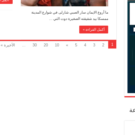
أكمل ا
ما أروع الايمان سار الصبي شارلى في شوارع المدينة
ممسكا بيد شقيقته الصغيرة دوت التي …
أكمل القراءة »
1
2
3
4
5
»
10
20
30
...
الأخيرة »
عة