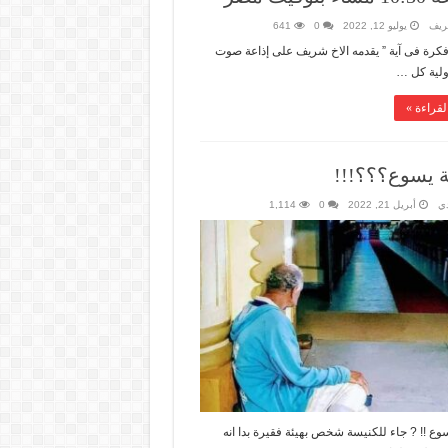
شريف
يوليو 12, 2022
0
641
 فكرة فى آية ” يقدمه الاخ شريف على إذاعة صوت
ولية كل …
لقراءة »
 يسوع؟؟؟!!!
دي
أبريل 21, 2022
0
1,114
ع !! ? جاء للكنيسة شخص بهيئة فقيرة بدا انه