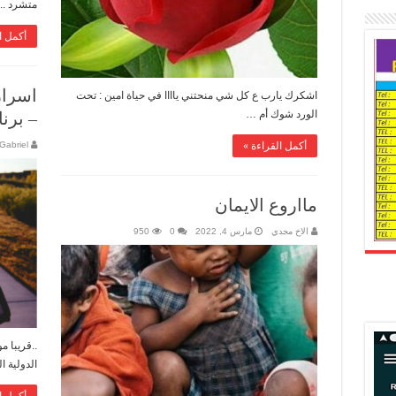
متشرد ..
أكمل ا
اسرار
اشكرك يارب ع كل شي منحتني ياااا في حياة امين : تحت
الورد شوك أم …
– برن
Gabriel
أكمل القراءة »
مااروع الايمان
الاخ مجدي
مارس 4, 2022
0
950
..قريبا م
الدولية المي