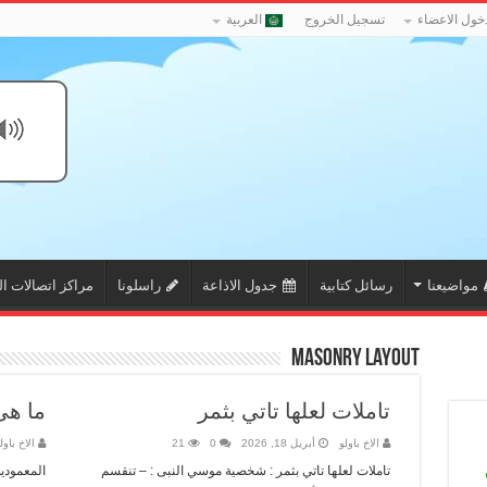
خول الاعضاء
تسجيل الخروج
العربية
مواضيعنا
رسائل كتابية
جدول الاذاعة
راسلونا
مراكز اتصالات ال
Masonry Layout
تاملات لعلها تاتي بثمر
ما هى
الاخ باولو
أبريل 18, 2026
0
21
الاخ باول
تاملات لعلها تاتي بثمر : شخصية موسي النبى : – تنقسم
المعمودية