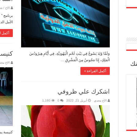
الاخ / 
برنامج ”
الأمل الد
أكمل ا
كنيسة
وَلَمَّا وُلِدَ يَسُوعُ فِي بَيْتِ لَحْمِ الْيَهُودِيَّةِ، فِي أَيَّامِ هِيرُودُسَ
الْمَلِكِ، إِذَا مَجُوسٌ مِنَ الْمَشْرِقِ …
نك
الاخ مج
أكمل القراءة »
اشكرك علي ظروفي
الاخ مجدي
أبريل 21, 2022
0
1,160
كنيسة يسو