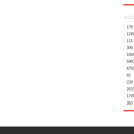
178
128
115
306
106
599
879
92
228
263
170
363