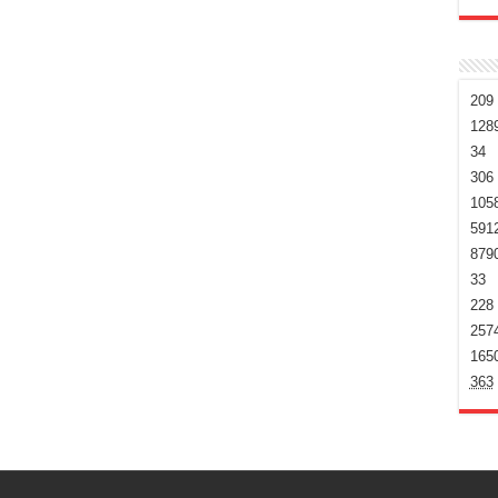
209
128
34
306
105
591
879
33
228
257
165
363