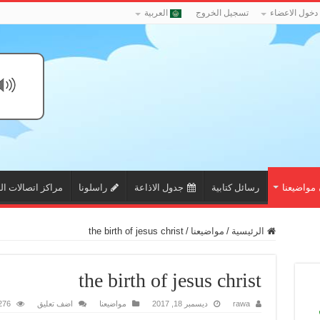
دخول الاعضاء
تسجيل الخروج
العربية
مواضيعنا
رسائل كتابية
جدول الاذاعة
راسلونا
مراكز اتصالات ال
الرئيسية
/
مواضيعنا
/
the birth of jesus christ
the birth of jesus christ
rawa
ديسمبر 18, 2017
مواضيعنا
اضف تعليق
276 زيار